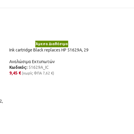
Άμεσα Διαθέσιμο
Ink cartridge Black replaces HP 51629A, 29
Αναλώσιμα Εκτυπωτών
Κωδικός:
51629A_IC
9,45
€
(χωρίς ΦΠΑ
7,62
€
)
Άμε
Ink cartridge Bla
2,
17G0050E, 50
Αναλώσιμα Εκτυ
Κωδικός:
17G005
6,77
€
(χωρίς ΦΠΑ