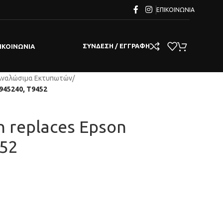
ΕΠΙΚΟΙΝΩΝΊΑ
ΣΎΝΔΕΣΗ / ΕΓΓΡΑΦΉ
ΙΚΟΙΝΩΝΊΑ
Αναλώσιμα Εκτυπωτών
/
T945240, T9452
n replaces Epson
52