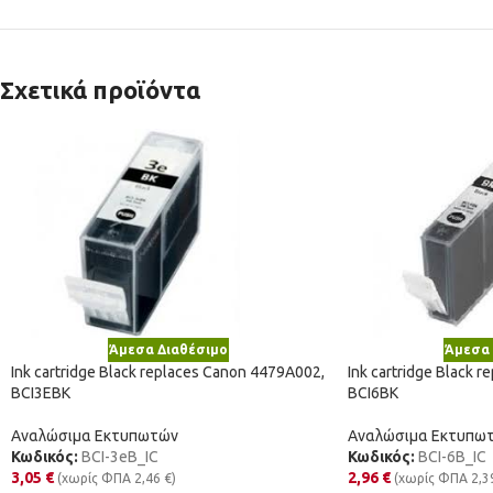
Σχετικά προϊόντα
Άμεσα Διαθέσιμο
Άμεσα 
Ink cartridge Black replaces Canon 4479A002,
Ink cartridge Black 
BCI3EBK
BCI6BK
Αναλώσιμα Εκτυπωτών
Αναλώσιμα Εκτυπω
Κωδικός:
BCI-3eB_IC
Κωδικός:
BCI-6B_IC
3,05
€
2,96
€
(χωρίς ΦΠΑ
2,46
€
)
(χωρίς ΦΠΑ
2,3