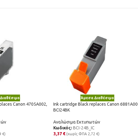
Διαθέσιμο
Άμεσα Διαθέσιμο
replaces Canon 4705A002,
Ink cartridge Black replaces Canon 6881A00
BCI24BK
τών
Αναλώσιμα Εκτυπωτών
Κωδικός:
BCI-24B_IC
3,37
€
9
€
)
(χωρίς ΦΠΑ
2,72
€
)