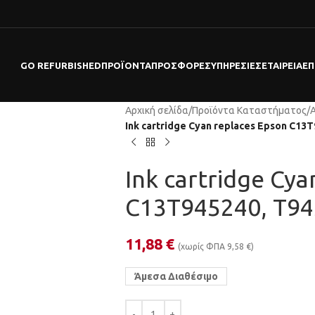
GO REFURBISHED
ΠΡΟΪΌΝΤΑ
ΠΡΟΣΦΟΡΕΣ
ΥΠΗΡΕΣΊΕΣ
ΕΤΑΙΡΕΊΑ
ΕΠ
Αρχική σελίδα
/
Προϊόντα Καταστήματος
/
Ink cartridge Cyan replaces Epson C13
Ink cartridge Cya
C13T945240, T94
11,88
€
(χωρίς ΦΠΑ
9,58
€
)
Άμεσα Διαθέσιμο