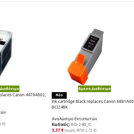
Διαθέσιμο
Άμεσα Διαθέσιμο
replaces Canon 4479A002,
Νέο
Ink cartridge Black replaces Canon 6881A00
BCI24BK
τών
C
Αναλώσιμα Εκτυπωτών
6
€
)
Κωδικός:
BCI-24B_IC
3,37
€
(χωρίς ΦΠΑ
2,72
€
)