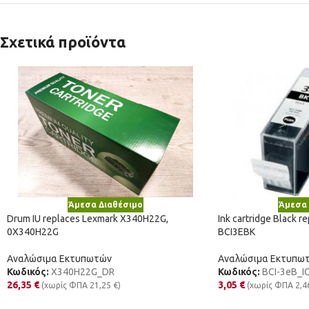
Σχετικά προϊόντα
Άμεσα Διαθέσιμο
Άμεσα 
Drum IU replaces Lexmark X340H22G,
Ink cartridge Black 
0X340H22G
BCI3EBK
Αναλώσιμα Εκτυπωτών
Αναλώσιμα Εκτυπω
Κωδικός:
X340H22G_DR
Κωδικός:
BCI-3eB_I
26,35
€
3,05
€
(χωρίς ΦΠΑ
21,25
€
)
(χωρίς ΦΠΑ
2,4