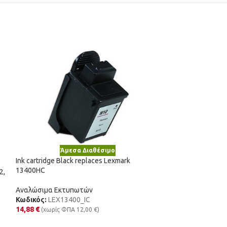
Άμεσα Διαθέσιμο
Άμε
Ink cartridge Black replaces Lexmark
Νέο
13400HC
2,
Ink cartridge Blu
CLI581PBXL
Αναλώσιμα Εκτυπωτών
Κωδικός:
LEX13400_IC
Αναλώσιμα Εκτυ
14,88
€
(χωρίς ΦΠΑ
12,00
€
)
Κωδικός:
CLI-58
3,65
€
(χωρίς ΦΠΑ