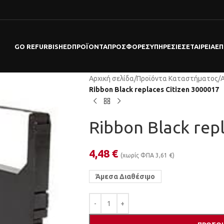
GO REFURBISHED
ΠΡΟΪΌΝΤΑ
ΠΡΟΣΦΟΡΕΣ
ΥΠΗΡΕΣΊΕΣ
ΕΤΑΙΡΕΊΑ
ΕΠ
Αρχική σελίδα
/
Προϊόντα Καταστήματος
/
Ribbon Black replaces Citizen 3000017
Ribbon Black rep
4,48
€
(χωρίς ΦΠΑ
3,61
€
)
Άμεσα Διαθέσιμο