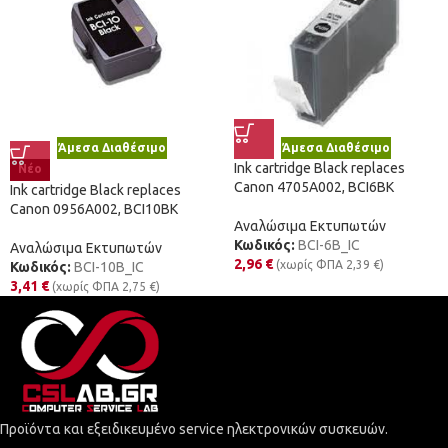
Άμεσα Διαθέσιμο
Άμεσα Διαθέσιμο
Ink cartridge Black replaces
Νέο
Canon 4705A002, BCI6BK
Ink cartridge Black replaces
Canon 0956A002, BCI10BK
Αναλώσιμα Εκτυπωτών
Κωδικός:
BCI-6B_IC
Αναλώσιμα Εκτυπωτών
2,96
€
(χωρίς ΦΠΑ
2,39
€
)
Κωδικός:
BCI-10B_IC
3,41
€
(χωρίς ΦΠΑ
2,75
€
)
Προϊόντα και εξειδικευμένο service ηλεκτρονικών συσκευών.