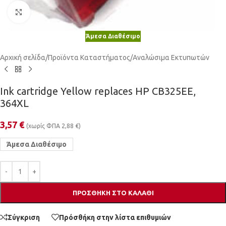
Κλικ για μεγέθυνση
Άμεσα Διαθέσιμο
Αρχική σελίδα
/
Προϊόντα Καταστήματος
/
Αναλώσιμα Εκτυπωτών
Ink cartridge Yellow replaces HP CB325EE,
364XL
3,57
€
(χωρίς ΦΠΑ
2,88
€
)
Άμεσα Διαθέσιμο
ΠΡΟΣΘΉΚΗ ΣΤΟ ΚΑΛΆΘΙ
Σύγκριση
Πρόσθήκη στην λίστα επιθυμιών