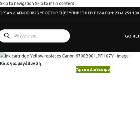
Skip to navigation
Skip to main content
ΩΡΕΆΝ ΔΙΆΓΝΩΣΗ
B2B ΥΠΟΣΤΉΡΙΞΗ
ΕΞΥΠΗΡΕΤΗΣΗ ΠΕΛΑΤΩΝ:
2341 251 100
GO RE
Κλικ για μεγέθυνση
Άμεσα Διαθέσιμο