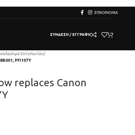
ΕΠΙΚΟΙΝΩΝΊΑ
ΣΎΝΔΕΣΗ / ΕΓΓΡΑΦΉ
Αναλώσιμα Εκτυπωτών
/
08B001, PFI107Y
llow replaces Canon
7Y