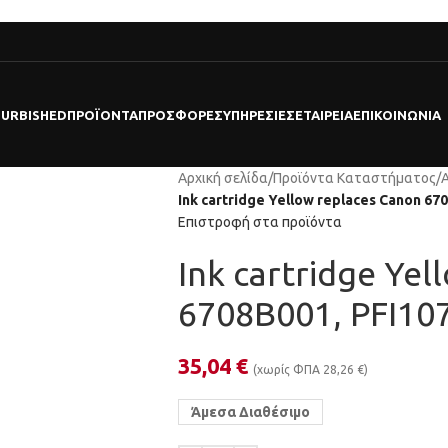
FURBISHED
ΠΡΟΪΌΝΤΑ
ΠΡΟΣΦΟΡΕΣ
ΥΠΗΡΕΣΊΕΣ
ΕΤΑΙΡΕΊΑ
ΕΠΙΚΟΙΝΩΝΊΑ
Αρχική σελίδα
/
Προϊόντα Καταστήματος
/
Ink cartridge Yellow replaces Canon 67
Επιστροφή στα προϊόντα
Ink cartridge Ye
6708B001, PFI10
35,04
€
(χωρίς ΦΠΑ
28,26
€
)
Άμεσα Διαθέσιμο