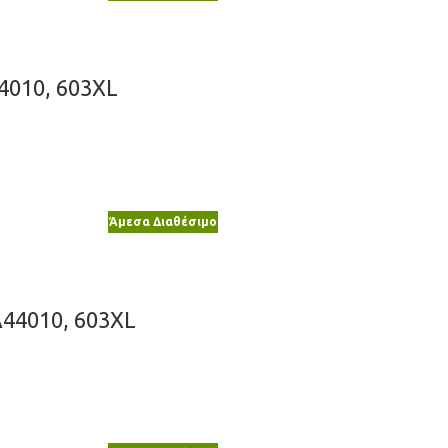
24010, 603XL
Άμεσα Διαθέσιμο
A44010, 603XL