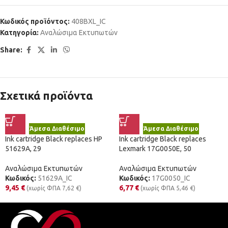
Κωδικός προϊόντος:
408BXL_IC
Κατηγορία:
Αναλώσιμα Εκτυπωτών
Share:
Σχετικά προϊόντα
Άμεσα Διαθέσιμο
Άμεσα Διαθέσιμο
Ink cartridge Black replaces HP
Ink cartridge Black replaces
51629A, 29
Lexmark 17G0050E, 50
Αναλώσιμα Εκτυπωτών
Αναλώσιμα Εκτυπωτών
Κωδικός:
51629A_IC
Κωδικός:
17G0050_IC
9,45
€
6,77
€
(χωρίς ΦΠΑ
7,62
€
)
(χωρίς ΦΠΑ
5,46
€
)