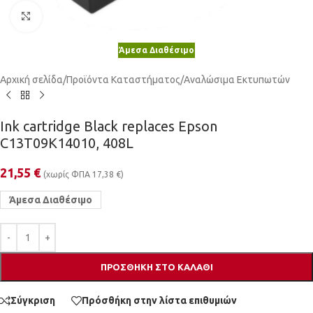
Κλικ για μεγέθυνση
Άμεσα Διαθέσιμο
Αρχική σελίδα
/
Προϊόντα Καταστήματος
/
Αναλώσιμα Εκτυπωτών
Ink cartridge Black replaces Epson
C13T09K14010, 408L
21,55
€
(χωρίς ΦΠΑ
17,38
€
)
Άμεσα Διαθέσιμο
ΠΡΟΣΘΉΚΗ ΣΤΟ ΚΑΛΆΘΙ
Σύγκριση
Πρόσθήκη στην λίστα επιθυμιών