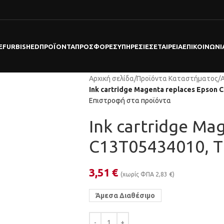
EFURBISHED
ΠΡΟΪΌΝΤΑ
ΠΡΟΣΦΟΡΕΣ
ΥΠΗΡΕΣΊΕΣ
ΕΤΑΙΡΕΊΑ
ΕΠΙΚΟΙΝΩΝΊ
Αρχική σελίδα
/
Προϊόντα Καταστήματος
/
Ink cartridge Magenta replaces Epson 
Επιστροφή στα προϊόντα
Ink cartridge Ma
C13T05434010, 
3,51
€
(χωρίς ΦΠΑ
2,83
€
)
Άμεσα Διαθέσιμο