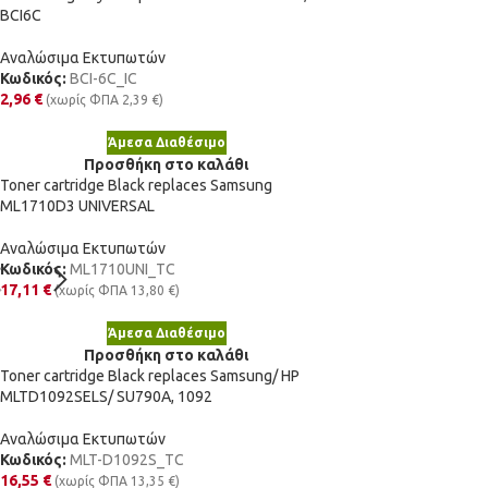
BCI6C
Αναλώσιμα Εκτυπωτών
Κωδικός:
BCI-6C_IC
2,96
€
(χωρίς ΦΠΑ
2,39
€
)
Άμεσα Διαθέσιμο
Προσθήκη στο καλάθι
Toner cartridge Black replaces Samsung
ML1710D3 UNIVERSAL
Αναλώσιμα Εκτυπωτών
Κωδικός:
ML1710UNI_TC
17,11
€
(χωρίς ΦΠΑ
13,80
€
)
Άμεσα Διαθέσιμο
Προσθήκη στο καλάθι
Toner cartridge Black replaces Samsung/ HP
MLTD1092SELS/ SU790A, 1092
Αναλώσιμα Εκτυπωτών
Κωδικός:
MLT-D1092S_TC
16,55
€
(χωρίς ΦΠΑ
13,35
€
)