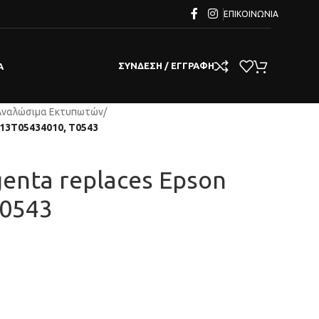
ΕΠΙΚΟΙΝΩΝΊΑ
ΣΎΝΔΕΣΗ / ΕΓΓΡΑΦΉ
Α
Αναλώσιμα Εκτυπωτών
/
C13T05434010, T0543
genta replaces Epson
T0543