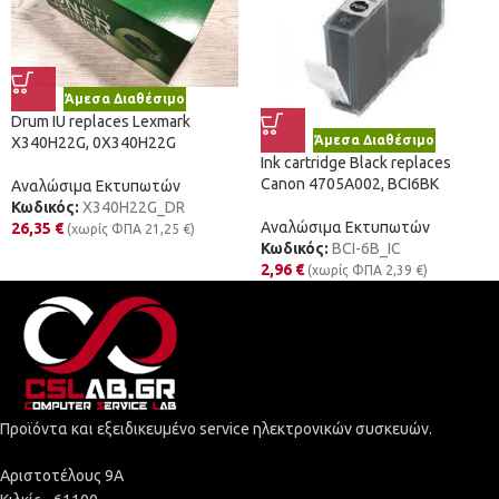
Άμεσα Διαθέσιμο
Drum IU replaces Lexmark
Άμεσα Διαθέσιμο
X340H22G, 0X340H22G
Ink cartridge Black replaces
Canon 4705A002, BCI6BK
Αναλώσιμα Εκτυπωτών
Κωδικός:
X340H22G_DR
Αναλώσιμα Εκτυπωτών
26,35
€
(χωρίς ΦΠΑ
21,25
€
)
Κωδικός:
BCI-6B_IC
2,96
€
(χωρίς ΦΠΑ
2,39
€
)
Προϊόντα και εξειδικευμένο service ηλεκτρονικών συσκευών.
Αριστοτέλους 9Α