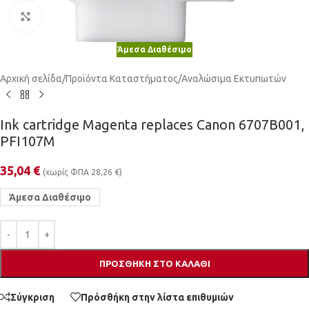
Κλικ για μεγέθυνση
Άμεσα Διαθέσιμο
Αρχική σελίδα
/
Προϊόντα Καταστήματος
/
Αναλώσιμα Εκτυπωτών
Ink cartridge Magenta replaces Canon 6707B001,
PFI107M
35,04
€
(χωρίς ΦΠΑ
28,26
€
)
Άμεσα Διαθέσιμο
ΠΡΟΣΘΉΚΗ ΣΤΟ ΚΑΛΆΘΙ
Σύγκριση
Πρόσθήκη στην λίστα επιθυμιών