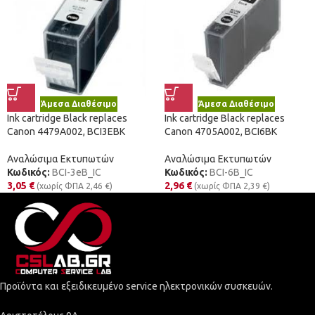
Άμεσα Διαθέσιμο
Άμεσα Διαθέσιμο
Ink cartridge Black replaces
Ink cartridge Black replaces
Canon 4479A002, BCI3EBK
Canon 4705A002, BCI6BK
Αναλώσιμα Εκτυπωτών
Αναλώσιμα Εκτυπωτών
Κωδικός:
BCI-3eB_IC
Κωδικός:
BCI-6B_IC
3,05
€
2,96
€
(χωρίς ΦΠΑ
2,46
€
)
(χωρίς ΦΠΑ
2,39
€
)
Προϊόντα και εξειδικευμένο service ηλεκτρονικών συσκευών.