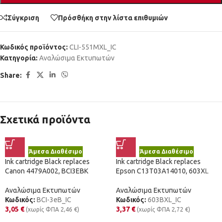
Σύγκριση
Πρόσθήκη στην λίστα επιθυμιών
Κωδικός προϊόντος:
CLI-551MXL_IC
Κατηγορία:
Αναλώσιμα Εκτυπωτών
Share:
Σχετικά προϊόντα
Άμεσα Διαθέσιμο
Άμεσα Διαθέσιμο
Ink cartridge Black replaces
Ink cartridge Black replaces
Canon 4479A002, BCI3EBK
Epson C13T03A14010, 603XL
Αναλώσιμα Εκτυπωτών
Αναλώσιμα Εκτυπωτών
Κωδικός:
BCI-3eB_IC
Κωδικός:
603BXL_IC
3,05
€
3,37
€
(χωρίς ΦΠΑ
2,46
€
)
(χωρίς ΦΠΑ
2,72
€
)