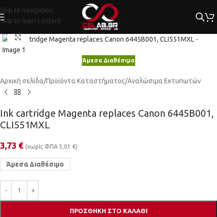
Skip to navigation
Skip to main content
Κλικ για μεγέθυνση
Άμεσα Διαθέσιμο
Αρχική σελίδα
/
Προϊόντα Καταστήματος
/
Αναλώσιμα Εκτυπωτών
Ink cartridge Magenta replaces Canon 6445B001,
CLI551MXL
3,73
€
(χωρίς ΦΠΑ
3,01
€
)
Άμεσα Διαθέσιμο
ΠΡΟΣΘΉΚΗ ΣΤΟ ΚΑΛΆΘΙ