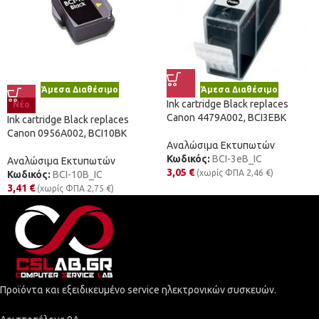
Άμεσα Διαθέσιμο
Άμεσα Διαθέσιμο
Ink cartridge Black replaces
Νέο
Canon 4479A002, BCI3EBK
Ink cartridge Black replaces
Canon 0956A002, BCI10BK
Αναλώσιμα Εκτυπωτών
Κωδικός:
BCI-3eB_IC
Αναλώσιμα Εκτυπωτών
3,05
€
(χωρίς ΦΠΑ
2,46
€
)
Κωδικός:
BCI-10B_IC
3,41
€
(χωρίς ΦΠΑ
2,75
€
)
Προϊόντα και εξειδικευμένο service ηλεκτρονικών συσκευών.