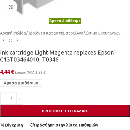
Κλικ για μεγέθυνση
Άμεσα Διαθέσιμο
Αρχική σελίδα
/
Προϊόντα Καταστήματος
/
Αναλώσιμα Εκτυπωτών
Ink cartridge Light Magenta replaces Epson
C13T03464010, T0346
4,44
€
(χωρίς ΦΠΑ
3,58
€
)
Άμεσα Διαθέσιμο
ΠΡΟΣΘΉΚΗ ΣΤΟ ΚΑΛΆΘΙ
Σύγκριση
Πρόσθήκη στην λίστα επιθυμιών