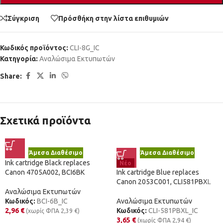
Σύγκριση
Πρόσθήκη στην λίστα επιθυμιών
Κωδικός προϊόντος:
CLI-8G_IC
Κατηγορία:
Αναλώσιμα Εκτυπωτών
Share:
Σχετικά προϊόντα
Άμεσα Διαθέσιμο
Άμεσα Διαθέσιμο
Ink cartridge Black replaces
Νέο
Canon 4705A002, BCI6BK
Ink cartridge Blue replaces
Canon 2053C001, CLI581PBXL
Αναλώσιμα Εκτυπωτών
Κωδικός:
BCI-6B_IC
Αναλώσιμα Εκτυπωτών
2,96
€
Κωδικός:
CLI-581PBXL_IC
(χωρίς ΦΠΑ
2,39
€
)
3,65
€
(χωρίς ΦΠΑ
2,94
€
)