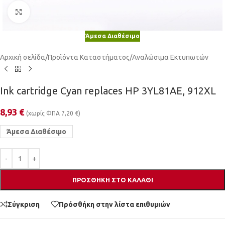
Κλικ για μεγέθυνση
Άμεσα Διαθέσιμο
Αρχική σελίδα
/
Προϊόντα Καταστήματος
/
Αναλώσιμα Εκτυπωτών
Ink cartridge Cyan replaces HP 3YL81AE, 912XL
8,93
€
(χωρίς ΦΠΑ
7,20
€
)
Άμεσα Διαθέσιμο
ΠΡΟΣΘΉΚΗ ΣΤΟ ΚΑΛΆΘΙ
Σύγκριση
Πρόσθήκη στην λίστα επιθυμιών