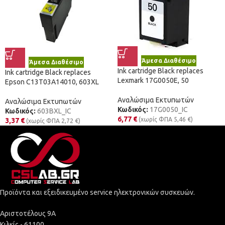
Άμεσα Διαθέσιμο
Άμεσα Διαθέσιμο
Ink cartridge Black replaces
Ink cartridge Black replaces
Lexmark 17G0050E, 50
Epson C13T03A14010, 603XL
Αναλώσιμα Εκτυπωτών
Αναλώσιμα Εκτυπωτών
Κωδικός:
17G0050_IC
Κωδικός:
603BXL_IC
6,77
€
(χωρίς ΦΠΑ
5,46
€
)
3,37
€
(χωρίς ΦΠΑ
2,72
€
)
Προϊόντα και εξειδικευμένο service ηλεκτρονικών συσκευών.
Αριστοτέλους 9Α
Κιλκίς - 61100