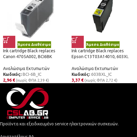
Άμεσα Διαθέσιμο
Άμεσα Διαθέσιμο
Ink cartridge Black replaces
Ink cartridge Black replaces
Canon 4705A002, BCI6BK
Epson C13T03A14010, 603XL
Αναλώσιμα Εκτυπωτών
Αναλώσιμα Εκτυπωτών
Κωδικός:
BCI-6B_IC
Κωδικός:
603BXL_IC
2,96
€
3,37
€
(χωρίς ΦΠΑ
2,39
€
)
(χωρίς ΦΠΑ
2,72
€
)
Προϊόντα και εξειδικευμένο service ηλεκτρονικών συσκευών.
Αριστοτέλους 9Α