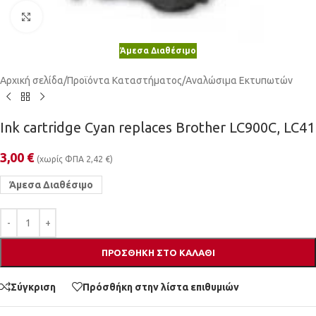
Κλικ για μεγέθυνση
Άμεσα Διαθέσιμο
Αρχική σελίδα
/
Προϊόντα Καταστήματος
/
Αναλώσιμα Εκτυπωτών
Ink cartridge Cyan replaces Brother LC900C, LC41
3,00
€
(χωρίς ΦΠΑ
2,42
€
)
Άμεσα Διαθέσιμο
ΠΡΟΣΘΉΚΗ ΣΤΟ ΚΑΛΆΘΙ
Σύγκριση
Πρόσθήκη στην λίστα επιθυμιών