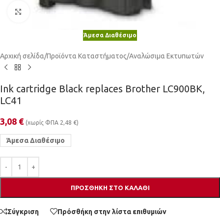
Κλικ για μεγέθυνση
Άμεσα Διαθέσιμο
Αρχική σελίδα
/
Προϊόντα Καταστήματος
/
Αναλώσιμα Εκτυπωτών
Ink cartridge Black replaces Brother LC900BK,
LC41
3,08
€
(χωρίς ΦΠΑ
2,48
€
)
Άμεσα Διαθέσιμο
ΠΡΟΣΘΉΚΗ ΣΤΟ ΚΑΛΆΘΙ
Σύγκριση
Πρόσθήκη στην λίστα επιθυμιών