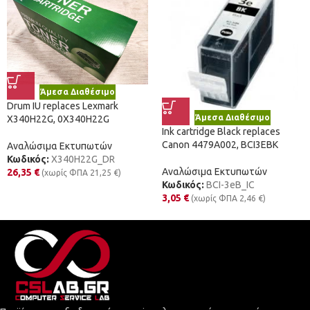
Άμεσα Διαθέσιμο
Drum IU replaces Lexmark
Άμεσα Διαθέσιμο
X340H22G, 0X340H22G
Ink cartridge Black replaces
Canon 4479A002, BCI3EBK
Αναλώσιμα Εκτυπωτών
Κωδικός:
X340H22G_DR
Αναλώσιμα Εκτυπωτών
26,35
€
(χωρίς ΦΠΑ
21,25
€
)
Κωδικός:
BCI-3eB_IC
3,05
€
(χωρίς ΦΠΑ
2,46
€
)