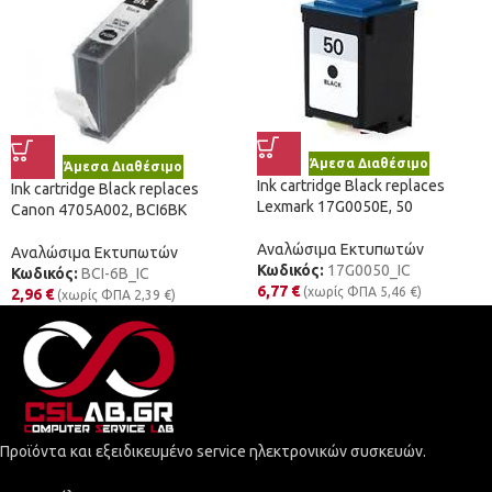
Άμεσα Διαθέσιμο
Άμεσα Διαθέσιμο
Ink cartridge Black replaces
Ink cartridge Black replaces
Lexmark 17G0050E, 50
Canon 4705A002, BCI6BK
Αναλώσιμα Εκτυπωτών
Αναλώσιμα Εκτυπωτών
Κωδικός:
17G0050_IC
Κωδικός:
BCI-6B_IC
6,77
€
(χωρίς ΦΠΑ
5,46
€
)
2,96
€
(χωρίς ΦΠΑ
2,39
€
)
Προϊόντα και εξειδικευμένο service ηλεκτρονικών συσκευών.