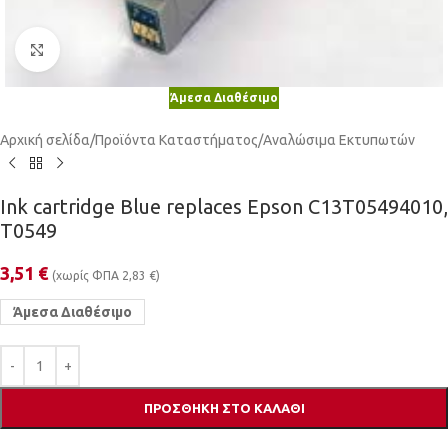
Κλικ για μεγέθυνση
Άμεσα Διαθέσιμο
Αρχική σελίδα
/
Προϊόντα Καταστήματος
/
Αναλώσιμα Εκτυπωτών
Ink cartridge Blue replaces Epson C13T05494010,
T0549
3,51
€
(χωρίς ΦΠΑ
2,83
€
)
Άμεσα Διαθέσιμο
ΠΡΟΣΘΉΚΗ ΣΤΟ ΚΑΛΆΘΙ