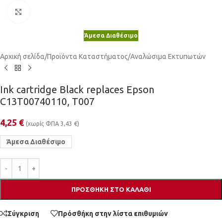
Κλικ για μεγέθυνση
Άμεσα Διαθέσιμο
Αρχική σελίδα
/
Προϊόντα Καταστήματος
/
Αναλώσιμα Εκτυπωτών
Ink cartridge Black replaces Epson
C13T00740110, T007
4,25
€
(χωρίς ΦΠΑ
3,43
€
)
Άμεσα Διαθέσιμο
ΠΡΟΣΘΉΚΗ ΣΤΟ ΚΑΛΆΘΙ
Σύγκριση
Πρόσθήκη στην λίστα επιθυμιών