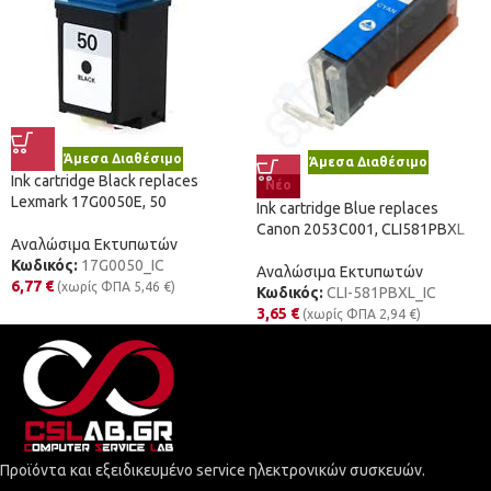
Άμεσα Διαθέσιμο
Άμεσα Διαθέσιμο
Ink cartridge Black replaces
Νέο
Lexmark 17G0050E, 50
Ink cartridge Blue replaces
Canon 2053C001, CLI581PBXL
Αναλώσιμα Εκτυπωτών
Κωδικός:
17G0050_IC
Αναλώσιμα Εκτυπωτών
6,77
€
(χωρίς ΦΠΑ
5,46
€
)
Κωδικός:
CLI-581PBXL_IC
3,65
€
(χωρίς ΦΠΑ
2,94
€
)
Προϊόντα και εξειδικευμένο service ηλεκτρονικών συσκευών.