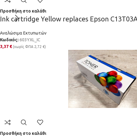
Προσθήκη στο καλάθι
Ink cartridge Yellow replaces Epson C13T03
Αναλώσιμα Εκτυπωτών
Κωδικός:
603YXL_IC
3,37
€
(χωρίς ΦΠΑ
2,72
€
)
Προσθήκη στο καλάθι