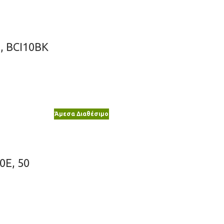
2, BCI10BK
Άμεσα Διαθέσιμο
0E, 50