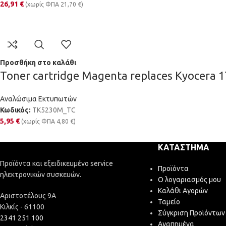
26,91
€
(χωρίς ΦΠΑ
21,70
€
)
Προσθήκη στο καλάθι
Toner cartridge Magenta replaces Kyocera
Αναλώσιμα Εκτυπωτών
Κωδικός:
TK5230M_TC
5,95
€
(χωρίς ΦΠΑ
4,80
€
)
ΚΑΤΆΣΤΗΜΑ
Προϊόντα και εξειδικευμένο service
Προϊόντα
ηλεκτρονικών συσκευών.
Ο λογαριασμός μου
Καλάθι Αγορών
Αριστοτέλους 9Α
Ταμείο
Κιλκίς - 61100
Σύγκριση Προϊόντων
2341 251 100
Αγαπημένα