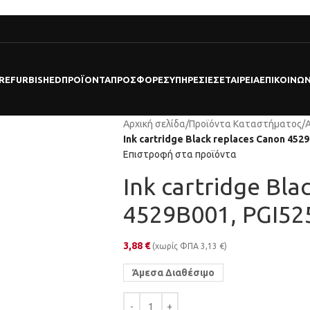
REFURBISHED
ΠΡΟΪΌΝΤΑ
ΠΡΟΣΦΟΡΕΣ
ΥΠΗΡΕΣΊΕΣ
ΕΤΑΙΡΕΊΑ
ΕΠΙΚΟΙΝΩΝ
Αρχική σελίδα
/
Προϊόντα Καταστήματος
/
Ink cartridge Black replaces Canon 45
Επιστροφή στα προϊόντα
Ink cartridge Bla
4529B001, PGI5
3,88
€
(χωρίς ΦΠΑ
3,13
€
)
Άμεσα Διαθέσιμο