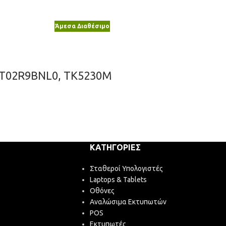
Άμεσα Διαθέσιμο
 1T02R9BNL0, TK5230M
ΚΑΤΗΓΟΡΊΕΣ
Σταθεροί Υπολογιστές
Laptops & Tablets
Οθόνες
Αναλώσιμα Εκτυπωτών
POS
Εκτυπωτές