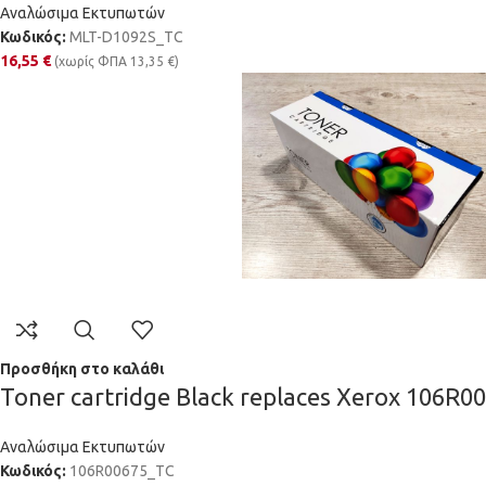
Αναλώσιμα Εκτυπωτών
Κωδικός:
MLT-D1092S_TC
16,55
€
(χωρίς ΦΠΑ
13,35
€
)
Προσθήκη στο καλάθι
Toner cartridge Black replaces Xerox 106R0
Αναλώσιμα Εκτυπωτών
Κωδικός:
106R00675_TC