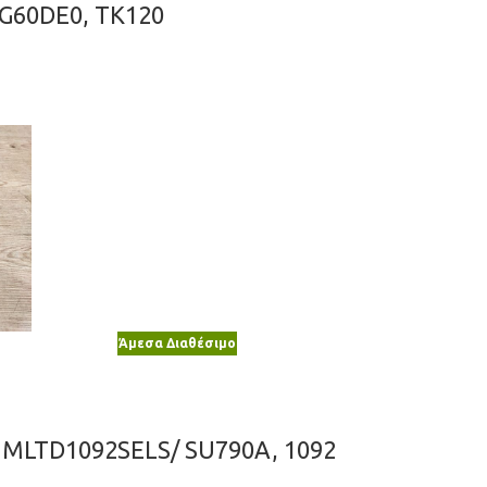
02G60DE0, TK120
Άμεσα Διαθέσιμο
HP MLTD1092SELS/ SU790A, 1092