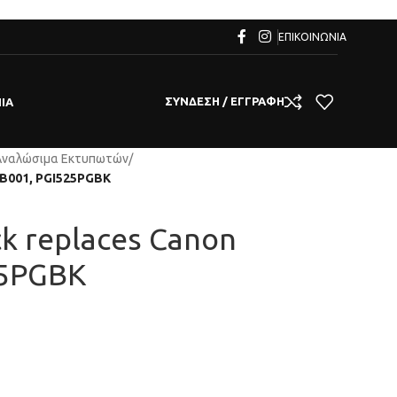
ΕΠΙΚΟΙΝΩΝΊΑ
ΣΎΝΔΕΣΗ / ΕΓΓΡΑΦΉ
ΊΑ
Αναλώσιμα Εκτυπωτών
/
29B001, PGI525PGBK
ck replaces Canon
25PGBK