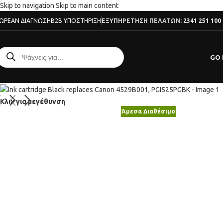
Skip to navigation
Skip to main content
ΩΡΕΆΝ ΔΙΆΓΝΩΣΗ
B2B ΥΠΟΣΤΉΡΙΞΗ
ΕΞΥΠΗΡΕΤΗΣΗ ΠΕΛΑΤΩΝ:
2341 251 100
GO 
Κλικ για μεγέθυνση
Άμεσα Διαθέσιμο