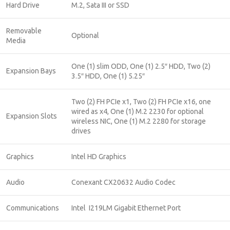
Hard Drive
M.2, Sata III or SSD
Removable
Optional
Media
One (1) slim ODD, One (1) 2.5″ HDD, Two (2)
Expansion Bays
3.5″ HDD, One (1) 5.25″
Two (2) FH PCIe x1, Two (2) FH PCIe x16, one
wired as x4, One (1) M.2 2230 for optional
Expansion Slots
wireless NIC, One (1) M.2 2280 for storage
drives
Graphics
Intel HD Graphics
Audio
Conexant CX20632 Audio Codec
Communications
Intel I219LM Gigabit Ethernet Port