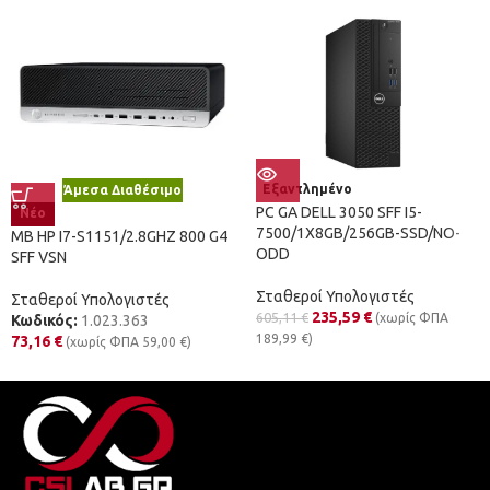
Εξαντλημένο
Άμεσα Διαθέσιμο
PC GA DELL 3050 SFF I5-
Νέο
7500/1X8GB/256GB-SSD/NO-
MB HP I7-S1151/2.8GHZ 800 G4
ODD
SFF VSN
Σταθεροί Υπολογιστές
Σταθεροί Υπολογιστές
235,59
€
605,11
€
(χωρίς ΦΠΑ
Κωδικός:
1.023.363
189,99
€
)
73,16
€
(χωρίς ΦΠΑ
59,00
€
)