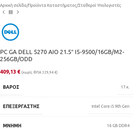
Αρχική σελίδα
/
Προϊόντα Καταστήματος
/
Σταθεροί Υπολογιστές
PC GA DELL 5270 AIO 21.5″ I5-9500/16GB/M2-
256GB/ODD
409,13
€
(χωρίς ΦΠΑ
329,94
€
)
ΒΆΡΟΣ
17 κ.
ΕΠΕΞΕΡΓΑΣΤΉΣ
Intel Core i5 9th Gen
ΜΝΉΜΗ
16 GB DDR4