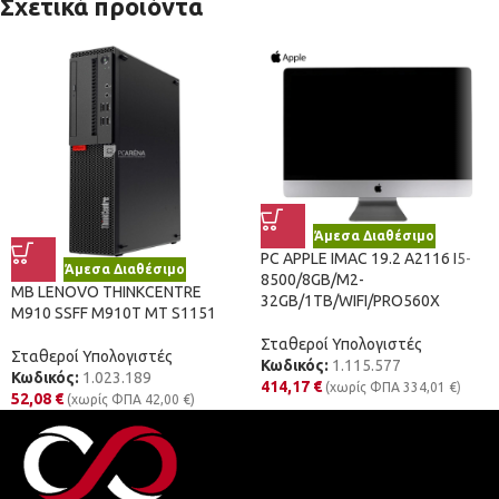
Σχετικά προϊόντα
Άμεσα Διαθέσιμο
PC APPLE IMAC 19.2 A2116 I5-
Άμεσα Διαθέσιμο
8500/8GB/M2-
MB LENOVO THINKCENTRE
32GB/1TB/WIFI/PRO560X
M910 SSFF M910T ΜΤ S1151
Σταθεροί Υπολογιστές
Σταθεροί Υπολογιστές
Κωδικός:
1.115.577
Κωδικός:
1.023.189
414,17
€
(χωρίς ΦΠΑ
334,01
€
)
52,08
€
(χωρίς ΦΠΑ
42,00
€
)