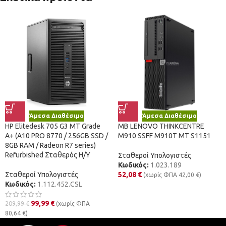
Άμεσα Διαθέσιμο
Άμεσα Διαθέσιμο
HP Elitedesk 705 G3 MT Grade
MB LENOVO THINKCENTRE
A+ (A10 PRO 8770 / 256GB SSD /
M910 SSFF M910T ΜΤ S1151
8GB RAM / Radeon R7 series)
Refurbished Σταθερός Η/Υ
Σταθεροί Υπολογιστές
Κωδικός:
1.023.189
Σταθεροί Υπολογιστές
52,08
€
(χωρίς ΦΠΑ
42,00
€
)
Κωδικός:
1.112.452.CSL
99,99
€
209,99
€
(χωρίς ΦΠΑ
80,64
€
)