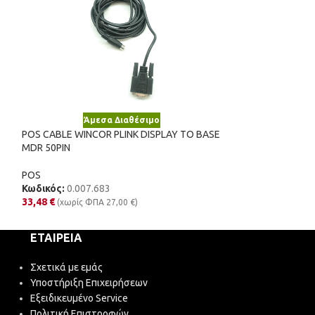
Άμεσα Διαθέσιμο
Άμε
POS CABLE WINCOR PLINK DISPLAY TO BASE
POS PART MONITO
MDR 50PIN
TOUCH FOR HP AI
POS
POS
Κωδικός:
0.007.683
Κωδικός:
1.023.
33,48
€
52,23
€
(χωρίς ΦΠΑ
27,00
€
)
(χωρίς Φ
ΕΤΑΙΡΕΊΑ
Σχετικά με εμάς
Υποστήριξη Επιχειρήσεων
Εξειδικευμένο Service
Πολιτική Επιστροφών