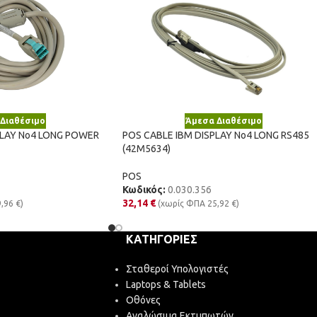
Διαθέσιμο
Άμεσα Διαθέσιμο
PLAY No4 LONG POWER
POS CABLE IBM DISPLAY No4 LONG RS485
(42M5634)
POS
Κωδικός:
0.030.356
32,14
€
9,96
€
)
(χωρίς ΦΠΑ
25,92
€
)
ΚΑΤΗΓΟΡΊΕΣ
Σταθεροί Υπολογιστές
Laptops & Tablets
Οθόνες
Αναλώσιμα Εκτυπωτών