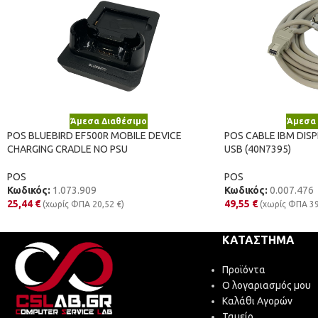
Άμεσα Διαθέσιμο
Άμεσα 
POS BLUEBIRD EF500R MOBILE DEVICE
POS CABLE IBM DIS
CHARGING CRADLE NO PSU
USB (40N7395)
POS
POS
Κωδικός:
1.073.909
Κωδικός:
0.007.476
25,44
€
49,55
€
(χωρίς ΦΠΑ
20,52
€
)
(χωρίς ΦΠΑ
3
ΚΑΤΆΣΤΗΜΑ
Προϊόντα
Ο λογαριασμός μου
Καλάθι Αγορών
Ταμείο