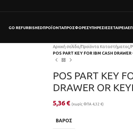
GO REFURBISHED
ΠΡΟΪΌΝΤΑ
ΠΡΟΣΦΟΡΕΣ
ΥΠΗΡΕΣΊΕΣ
ΕΤΑΙΡΕΊΑ
ΕΠ
Αρχική σελίδα
/
Προϊόντα Καταστήματος
/
POS PART KEY FOR IBM CASH DRAWER
POS PART KEY F
DRAWER OR KEY
5,36
€
(χωρίς ΦΠΑ
4,32
€
)
ΒΆΡΟΣ