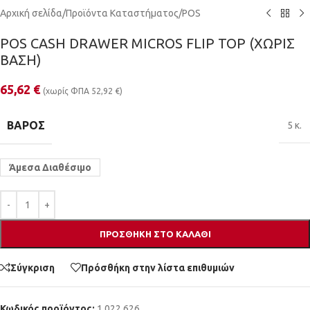
Αρχική σελίδα
/
Προϊόντα Καταστήματος
/
POS
POS CASH DRAWER MICROS FLIP TOP (ΧΩΡΙΣ
ΒΑΣΗ)
65,62
€
(χωρίς ΦΠΑ
52,92
€
)
ΒΆΡΟΣ
5 κ.
Άμεσα Διαθέσιμο
ΠΡΟΣΘΉΚΗ ΣΤΟ ΚΑΛΆΘΙ
Σύγκριση
Πρόσθήκη στην λίστα επιθυμιών
Κωδικός προϊόντος:
1.022.626