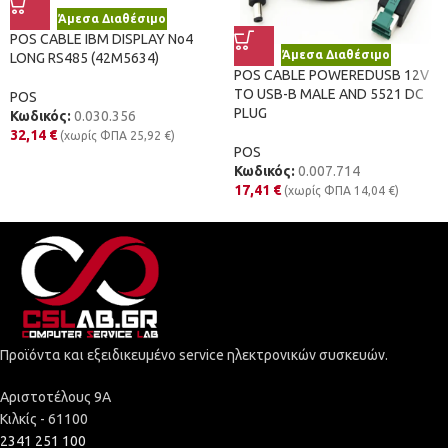
Άμεσα Διαθέσιμο
POS CABLE IBM DISPLAY No4
Άμεσα Διαθέσιμο
LONG RS485 (42M5634)
POS CABLE POWEREDUSB 12V
TO USB-B MALE AND 5521 DC
POS
PLUG
Κωδικός:
0.030.356
32,14
€
(χωρίς ΦΠΑ
25,92
€
)
POS
Κωδικός:
0.007.714
17,41
€
(χωρίς ΦΠΑ
14,04
€
)
Προϊόντα και εξειδικευμένο service ηλεκτρονικών συσκευών.
Αριστοτέλους 9Α
Κιλκίς - 61100
2341 251 100