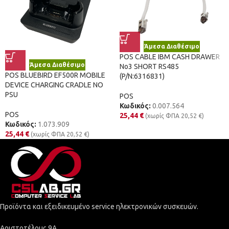
Άμεσα Διαθέσιμο
POS CABLE IBM CASH DRAWER
Άμεσα Διαθέσιμο
No3 SHORT RS485
POS BLUEBIRD EF500R MOBILE
(P/N:6316831)
DEVICE CHARGING CRADLE NO
PSU
POS
Κωδικός:
0.007.564
POS
25,44
€
(χωρίς ΦΠΑ
20,52
€
)
Κωδικός:
1.073.909
25,44
€
(χωρίς ΦΠΑ
20,52
€
)
Προϊόντα και εξειδικευμένο service ηλεκτρονικών συσκευών.
Αριστοτέλους 9Α