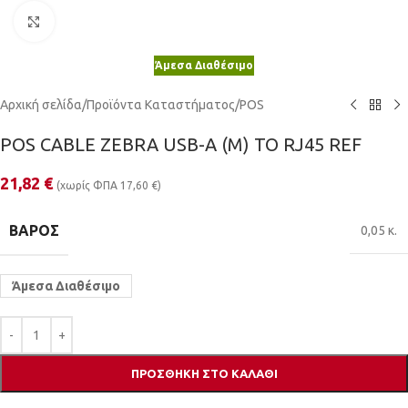
Κλικ για μεγέθυνση
Άμεσα Διαθέσιμο
Αρχική σελίδα
/
Προϊόντα Καταστήματος
/
POS
POS CABLE ZEBRA USB-A (M) TO RJ45 REF
21,82
€
(χωρίς ΦΠΑ
17,60
€
)
ΒΆΡΟΣ
0,05 κ.
Άμεσα Διαθέσιμο
ΠΡΟΣΘΉΚΗ ΣΤΟ ΚΑΛΆΘΙ