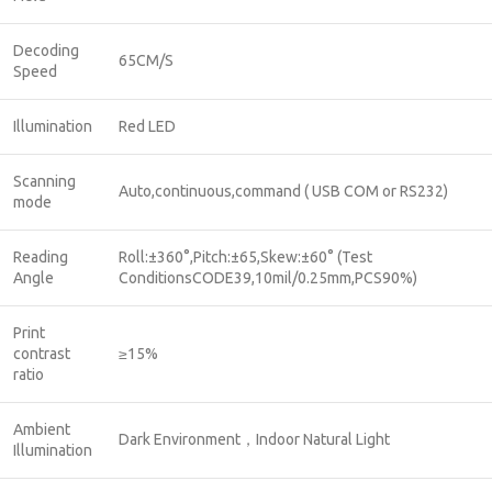
Decoding
65CM/S
Speed
Illumination
Red LED
Scanning
Auto,continuous,command ( USB COM or RS232)
mode
Reading
Roll:±360°,Pitch:±65,Skew:±60° (Test
Angle
ConditionsCODE39,10mil/0.25mm,PCS90%)
Print
contrast
≥15%
ratio
Ambient
Dark Environment，Indoor Natural Light
Illumination