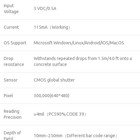
Input
5 VDC/0.5A
Voltage
Current
115mA（Working）
OS Support
Microsoft Windows/Linux/Android/IOS/MacOS
Drop
Withstands repeated drops from 1.5m/4.0 ft onto a
resistance
concrete surface
Sensor
CMOS global shutter
Pixel
300,000(640*480)
Reading
≥4mil（PCS90%,CODE 39）
Precision
Depth of
10mm~250mm（Different bar code range）
Field