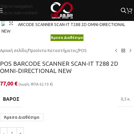
Skip to navigation
Skip to main content
Κλικ για μεγέθυνση
Άμεσα Διαθέσιμο
Αρχική σελίδα
/
Προϊόντα Καταστήματος
/
POS
POS BARCODE SCANNER SCAN-IT T288 2D
OMNI-DIRECTIONAL NEW
77,00
€
(χωρίς ΦΠΑ
62,10
€
)
ΒΆΡΟΣ
0,5 κ.
Άμεσα Διαθέσιμο