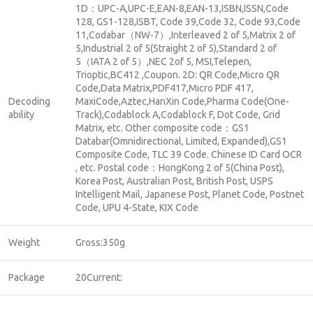
1D：UPC-A,UPC-E,EAN-8,EAN-13,ISBN,ISSN,Code
128, GS1-128,ISBT, Code 39,Code 32, Code 93,Code
11,Codabar（NW-7）,Interleaved 2 of 5,Matrix 2 of
5,Industrial 2 of 5(Straight 2 of 5),Standard 2 of
5（IATA 2 of 5）,NEC 2of 5, MSI,Telepen,
Trioptic,BC412 ,Coupon. 2D: QR Code,Micro QR
Code,Data Matrix,PDF417,Micro PDF 417,
Decoding
MaxiCode,Aztec,HanXin Code,Pharma Code(One-
ability
Track),Codablock A,Codablock F, Dot Code, Grid
Matrix, etc. Other composite code：GS1
Databar(Omnidirectional, Limited, Expanded),GS1
Composite Code, TLC 39 Code. Chinese ID Card OCR
, etc. Postal code：HongKong 2 of 5(China Post),
Korea Post, Australian Post, British Post, USPS
Intelligent Mail, Japanese Post, Planet Code, Postnet
Code, UPU 4-State, KIX Code
Weight
Gross:350g
Package
20Current: