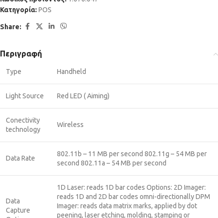
Κατηγορία:
POS
Share:
Περιγραφή
Type
Handheld
Light Source
Red LED ( Aiming)
Conectivity
Wireless
technology
802.11b – 11 MB per second 802.11g – 54 MB per
Data Rate
second 802.11a – 54 MB per second
1D Laser: reads 1D bar codes Options: 2D Imager:
reads 1D and 2D bar codes omni-directionally DPM
Data
Imager: reads data matrix marks, applied by dot
Capture
peening, laser etching, molding, stamping or