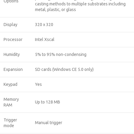
Options
casting methods to multiple substrates including
metal, plastic, or glass
Display
320 x 320
Processor
Intel Xscal
Humidity
5% to 95% non-condensing
Expansion
SD cards (Windows CE 5.0 only)
Keypad
Yes
Memory
Up to 128 MB
RAM
Trigger
Manual trigger
mode