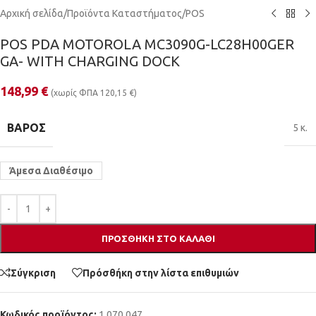
Αρχική σελίδα
/
Προϊόντα Καταστήματος
/
POS
POS PDA MOTOROLA MC3090G-LC28H00GER
GA- WITH CHARGING DOCK
148,99
€
(χωρίς ΦΠΑ
120,15
€
)
ΒΆΡΟΣ
5 κ.
Άμεσα Διαθέσιμο
ΠΡΟΣΘΉΚΗ ΣΤΟ ΚΑΛΆΘΙ
Σύγκριση
Πρόσθήκη στην λίστα επιθυμιών
Κωδικός προϊόντος:
1.070.047