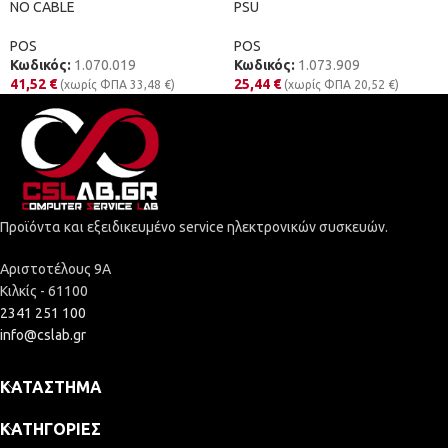
NO CABLE
PSU
POS
POS
Κωδικός:
1.070.019
Κωδικός:
1.073.909
41,52
€
25,44
€
(χωρίς ΦΠΑ
33,48
€
)
(χωρίς ΦΠΑ
20,52
€
)
Προϊόντα και εξειδικευμένο service ηλεκτρονικών συσκευών.
Αριστοτέλους 9Α
Κιλκίς - 61100
2341 251 100
info@cslab.gr
ΚΑΤΆΣΤΗΜΑ
ΚΑΤΗΓΟΡΊΕΣ