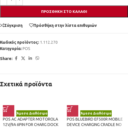
ΠΡΟΣΘΉΚΗ ΣΤΟ ΚΑΛΆΘΙ
Σύγκριση
Πρόσθήκη στην λίστα επιθυμιών
Κωδικός προϊόντος:
1.112.270
Κατηγορία:
POS
Share:
Σχετικά προϊόντα
Άμεσα Διαθέσιμο
Άμεσα Διαθέσιμο
POS AC ADAPTER MOTOROLA
POS BLUEBIRD EF500R MOBILE
12V/9A 6PIN FOR CHARG DOCK
DEVICE CHARGING CRADLE NO