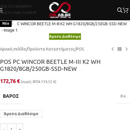
Skip to navigation
Skip to main content
Κλικ για μεγέθυνση
Νέο
Άμεσα Διαθέσιμο
Αρχική σελίδα
/
Προϊόντα Καταστήματος
/
POS
POS PC WINCOR BEETLE M-III K2 WH
G1820/8GB/250GB-SSD-NEW
172,76
€
(χωρίς ΦΠΑ
139,32
€
)
ΒΆΡΟΣ
8 κ.
Άμεσα Διαθέσιμο