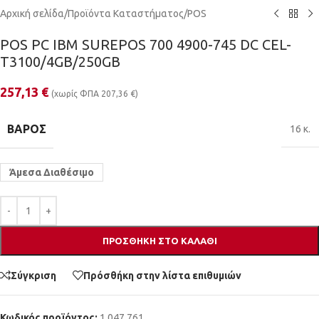
Αρχική σελίδα
/
Προϊόντα Καταστήματος
/
POS
POS PC IBM SUREPOS 700 4900-745 DC CEL-
T3100/4GB/250GB
257,13
€
(χωρίς ΦΠΑ
207,36
€
)
ΒΆΡΟΣ
16 κ.
Άμεσα Διαθέσιμο
ΠΡΟΣΘΉΚΗ ΣΤΟ ΚΑΛΆΘΙ
Σύγκριση
Πρόσθήκη στην λίστα επιθυμιών
Κωδικός προϊόντος:
1.047.761