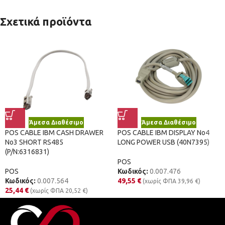
Σχετικά προϊόντα
Άμεσα Διαθέσιμο
Άμεσα Διαθέσιμο
POS CABLE IBM CASH DRAWER
POS CABLE IBM DISPLAY No4
No3 SHORT RS485
LONG POWER USB (40N7395)
(P/N:6316831)
POS
POS
Κωδικός:
0.007.476
Κωδικός:
0.007.564
49,55
€
(χωρίς ΦΠΑ
39,96
€
)
25,44
€
(χωρίς ΦΠΑ
20,52
€
)