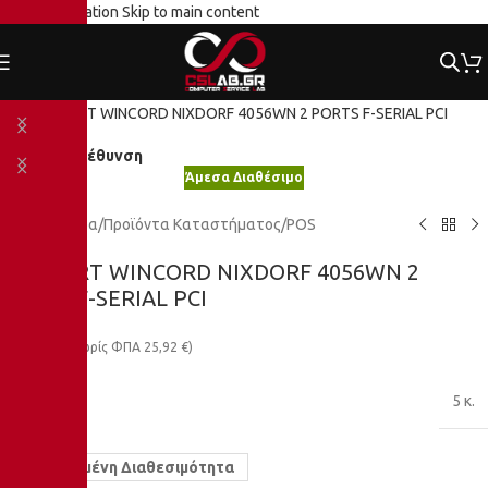
Skip to navigation
Skip to main content
Κλικ για μεγέθυνση
Άμεσα Διαθέσιμο
Αρχική σελίδα
/
Προϊόντα Καταστήματος
/
POS
POS PART WINCORD NIXDORF 4056WN 2
PORTS F-SERIAL PCI
32,14
€
(χωρίς ΦΠΑ
25,92
€
)
ΒΆΡΟΣ
5 κ.
Περιορισμένη Διαθεσιμότητα