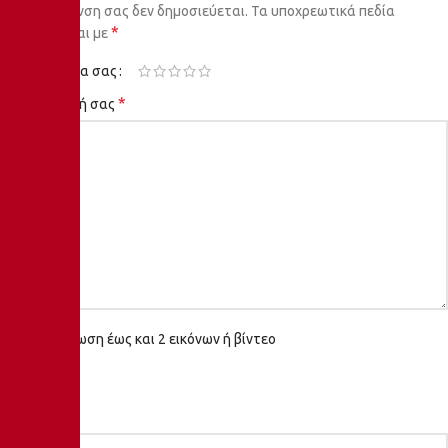
Η ηλ. διεύθυνση σας δεν δημοσιεύεται.
Τα υποχρεωτικά πεδία
*
σημειώνονται με
Η βαθμολογία σας
*
Η αξιολόγησή σας
Μεταφόρτωση έως και 2 εικόνων ή βίντεο
*
Όνομα