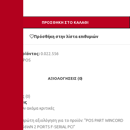
ΠΡΟΣΘΉΚΗ ΣΤΟ ΚΑΛΆΘΙ
Σύγκριση
Πρόσθήκη στην λίστα επιθυμιών
Κωδικός προϊόντος:
0.022.556
Κατηγορία:
POS
Share:
ΑΞΙΟΛΟΓΉΣΕΙΣ (0)
Αξιολογήσεις (0)
Αξιολογήσεις
Δεν υπάρχουν ακόμα κριτικές
Κάνετε την πρώτη αξιολόγηση για το προϊόν: “POS PART WINCORD
NIXDORF 4056WN 2 PORTS F-SERIAL PCI”