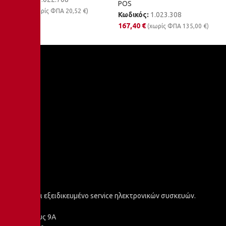
POS
25,44
€
(χωρίς ΦΠΑ
20,52
€
)
Κωδικός:
1.023.308
167,40
€
(χωρίς ΦΠΑ
135,00
€
)
Προϊόντα και εξειδικευμένο service ηλεκτρονικών συσκευών.
Αριστοτέλους 9Α