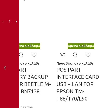
Άμεσα Διαθέσιμο
Άμεσα Διαθέσιμο
Προσθήκη στο καλάθι
Προσθήκη στο καλάθι
POS PART
POS PART
INTERFACE CARD
BATTERY BACKUP
USB – LAN FOR
WINCOR BEETLE M-
EPSON TM-
II PLUS BN7138
T88/T70/L90
POS
Κωδικός:
1.022.708