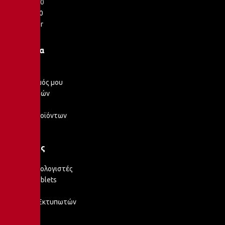
Κιλκίς - 61100
2341 251 100
info@cslab.gr
Κατάστημα
Προϊόντα
Ο λογαριασμός μου
Καλάθι Αγορών
Ταμείο
Σύγκριση Προϊόντων
Αγαπημένα
Κατηγορίες
Σταθεροί Υπολογιστές
Laptops & Tablets
Οθόνες
Αναλώσιμα Εκτυπωτών
POS
Εκτυπωτές