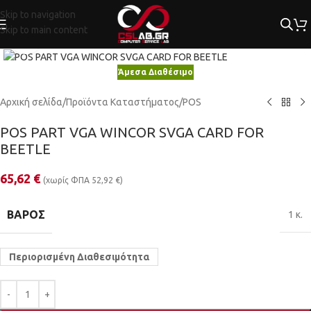
Skip to navigation
Skip to main content
Κλικ για μεγέθυνση
Άμεσα Διαθέσιμο
Αρχική σελίδα
/
Προϊόντα Καταστήματος
/
POS
POS PART VGA WINCOR SVGA CARD FOR
BEETLE
65,62
€
(χωρίς ΦΠΑ
52,92
€
)
ΒΆΡΟΣ
1 κ.
Περιορισμένη Διαθεσιμότητα