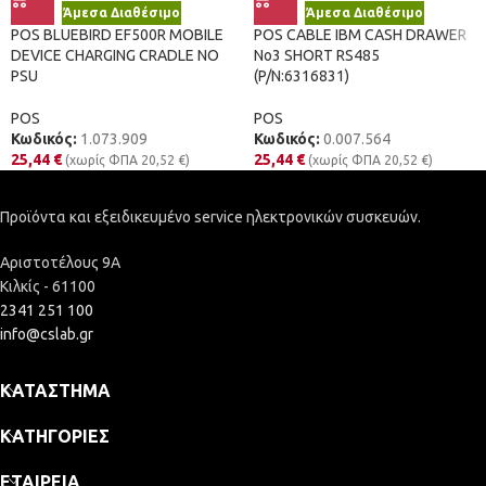
Άμεσα Διαθέσιμο
Άμεσα Διαθέσιμο
POS BLUEBIRD EF500R MOBILE
POS CABLE IBM CASH DRAWER
DEVICE CHARGING CRADLE NO
No3 SHORT RS485
PSU
(P/N:6316831)
POS
POS
Κωδικός:
1.073.909
Κωδικός:
0.007.564
25,44
€
25,44
€
(χωρίς ΦΠΑ
20,52
€
)
(χωρίς ΦΠΑ
20,52
€
)
Προϊόντα και εξειδικευμένο service ηλεκτρονικών συσκευών.
Αριστοτέλους 9Α
Κιλκίς - 61100
2341 251 100
info@cslab.gr
ΚΑΤΆΣΤΗΜΑ
ΚΑΤΗΓΟΡΊΕΣ
ΕΤΑΙΡΕΊΑ