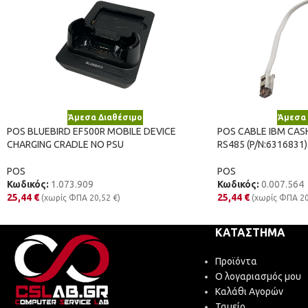
Άμεσα Διαθέσιμο
Άμεσα 
POS BLUEBIRD EF500R MOBILE DEVICE
POS CABLE IBM CAS
CHARGING CRADLE NO PSU
RS485 (P/N:6316831)
POS
POS
Κωδικός:
1.073.909
Κωδικός:
0.007.564
25,44
€
25,44
€
(χωρίς ΦΠΑ
20,52
€
)
(χωρίς ΦΠΑ
2
ΚΑΤΆΣΤΗΜΑ
Προϊόντα
Ο λογαριασμός μου
Καλάθι Αγορών
Ταμείο