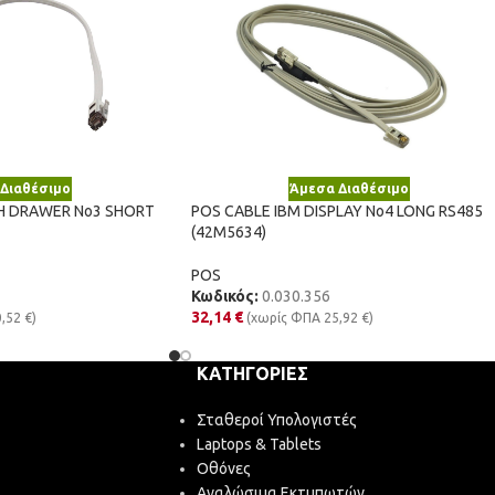
Διαθέσιμο
Άμεσα Διαθέσιμο
H DRAWER No3 SHORT
POS CABLE IBM DISPLAY No4 LONG RS485
(42M5634)
POS
Κωδικός:
0.030.356
32,14
€
0,52
€
)
(χωρίς ΦΠΑ
25,92
€
)
ΚΑΤΗΓΟΡΊΕΣ
Σταθεροί Υπολογιστές
Laptops & Tablets
Οθόνες
Αναλώσιμα Εκτυπωτών