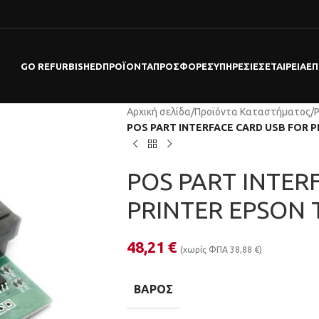
GO REFURBISHED
ΠΡΟΪΌΝΤΑ
ΠΡΟΣΦΟΡΕΣ
ΥΠΗΡΕΣΊΕΣ
ΕΤΑΙΡΕΊΑ
ΕΠ
Αρχική σελίδα
/
Προϊόντα Καταστήματος
/
POS PART INTERFACE CARD USB FOR P
POS PART INTER
PRINTER EPSON 
48,21
€
(χωρίς ΦΠΑ
38,88
€
)
ΒΆΡΟΣ