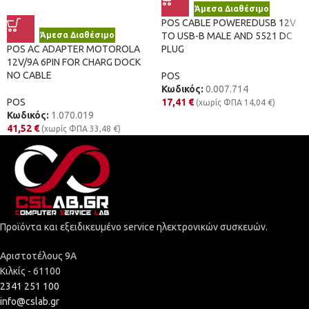
Άμεσα Διαθέσιμο
POS CABLE POWEREDUSB 12V
Άμεσα Διαθέσιμο
TO USB-B MALE AND 5521 DC
POS AC ADAPTER MOTOROLA
PLUG
12V/9A 6PIN FOR CHARG DOCK
NO CABLE
POS
Κωδικός:
0.007.714
POS
17,41
€
(χωρίς ΦΠΑ
14,04
€
)
Κωδικός:
1.070.019
41,52
€
(χωρίς ΦΠΑ
33,48
€
)
Προϊόντα και εξειδικευμένο service ηλεκτρονικών συσκευών.
Αριστοτέλους 9Α
Κιλκίς - 61100
2341 251 100
info@cslab.gr