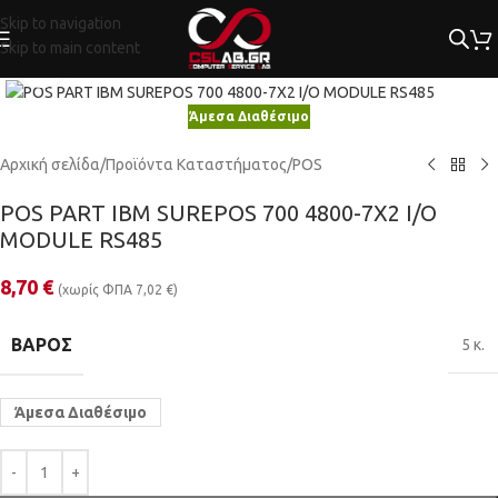
Skip to navigation
Skip to main content
Κλικ για μεγέθυνση
Άμεσα Διαθέσιμο
Αρχική σελίδα
/
Προϊόντα Καταστήματος
/
POS
POS PART IBM SUREPOS 700 4800-7X2 I/O
MODULE RS485
8,70
€
(χωρίς ΦΠΑ
7,02
€
)
ΒΆΡΟΣ
5 κ.
Άμεσα Διαθέσιμο