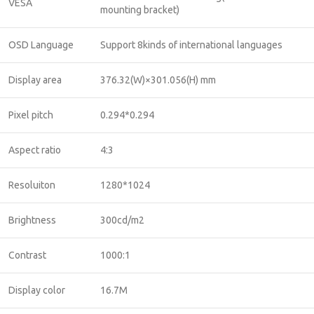
VESA
mounting bracket)
OSD Language
Support 8kinds of international languages
Display area
376.32(W)×301.056(H) mm
Pixel pitch
0.294*0.294
Aspect ratio
4:3
Resoluiton
1280*1024
Brightness
300cd/m2
Contrast
1000:1
Display color
16.7M