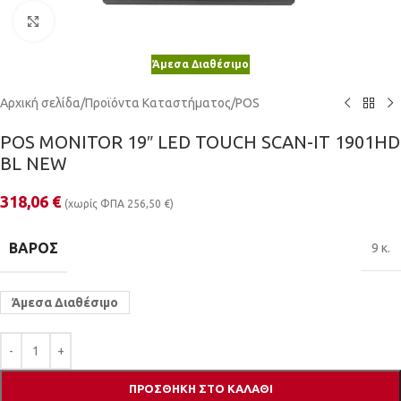
Κλικ για μεγέθυνση
Άμεσα Διαθέσιμο
Αρχική σελίδα
/
Προϊόντα Καταστήματος
/
POS
POS MONITOR 19″ LED TOUCH SCAN-IT 1901HD
BL NEW
318,06
€
(χωρίς ΦΠΑ
256,50
€
)
ΒΆΡΟΣ
9 κ.
Άμεσα Διαθέσιμο
ΠΡΟΣΘΉΚΗ ΣΤΟ ΚΑΛΆΘΙ