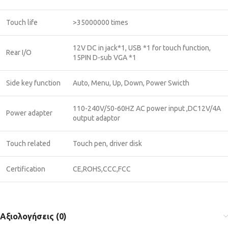
Touch life
>35000000 times
12V DC in jack*1, USB *1 for touch function,
Rear I/O
15PIN D-sub VGA *1
Side key function
Auto, Menu, Up, Down, Power Swicth
110-240V/50-60HZ AC power input ,DC12V/4A
Power adapter
output adaptor
Touch related
Touch pen, driver disk
Certification
CE,ROHS,CCC,FCC
Αξιολογήσεις (0)