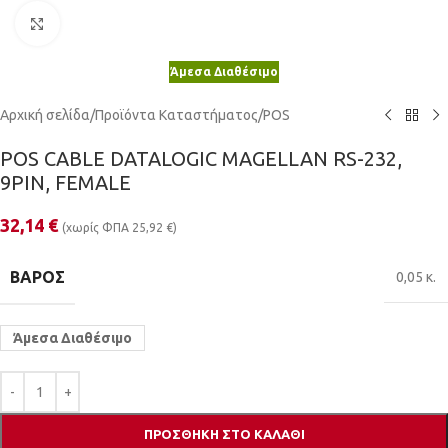
Κλικ για μεγέθυνση
Άμεσα Διαθέσιμο
Αρχική σελίδα
/
Προϊόντα Καταστήματος
/
POS
POS CABLE DATALOGIC MAGELLAN RS-232,
9PIN, FEMALE
32,14
€
(χωρίς ΦΠΑ
25,92
€
)
ΒΆΡΟΣ
0,05 κ.
Άμεσα Διαθέσιμο
ΠΡΟΣΘΉΚΗ ΣΤΟ ΚΑΛΆΘΙ