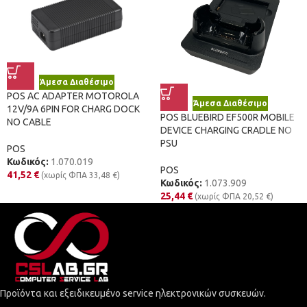
Άμεσα Διαθέσιμο
POS AC ADAPTER MOTOROLA
Άμεσα Διαθέσιμο
12V/9A 6PIN FOR CHARG DOCK
POS BLUEBIRD EF500R MOBILE
NO CABLE
DEVICE CHARGING CRADLE NO
PSU
POS
Κωδικός:
1.070.019
POS
41,52
€
(χωρίς ΦΠΑ
33,48
€
)
Κωδικός:
1.073.909
25,44
€
(χωρίς ΦΠΑ
20,52
€
)
Προϊόντα και εξειδικευμένο service ηλεκτρονικών συσκευών.