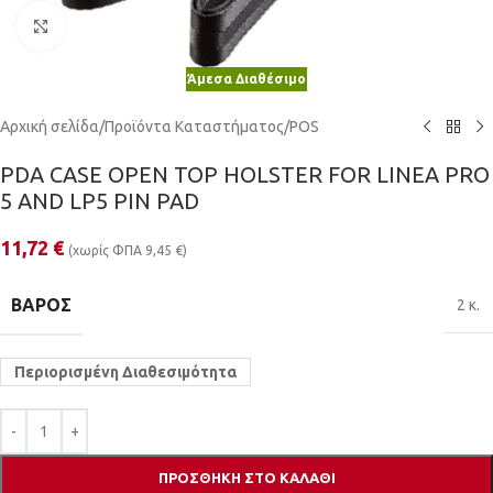
Κλικ για μεγέθυνση
Άμεσα Διαθέσιμο
Αρχική σελίδα
/
Προϊόντα Καταστήματος
/
POS
PDA CASE OPEN TOP HOLSTER FOR LINEA PRO
5 AND LP5 PIN PAD
11,72
€
(χωρίς ΦΠΑ
9,45
€
)
ΒΆΡΟΣ
2 κ.
Περιορισμένη Διαθεσιμότητα
ΠΡΟΣΘΉΚΗ ΣΤΟ ΚΑΛΆΘΙ