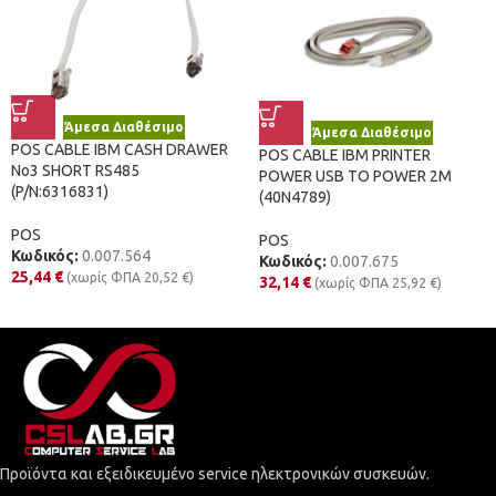
Άμεσα Διαθέσιμο
Άμεσα Διαθέσιμο
POS CABLE IBM CASH DRAWER
POS CABLE IBM PRINTER
No3 SHORT RS485
POWER USB TO POWER 2M
(P/N:6316831)
(40N4789)
POS
POS
Κωδικός:
0.007.564
Κωδικός:
0.007.675
25,44
€
(χωρίς ΦΠΑ
20,52
€
)
32,14
€
(χωρίς ΦΠΑ
25,92
€
)
Προϊόντα και εξειδικευμένο service ηλεκτρονικών συσκευών.