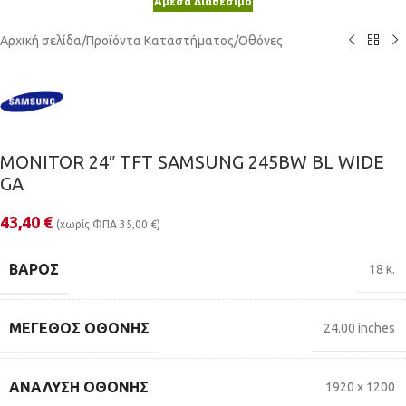
Άμεσα Διαθέσιμο
Αρχική σελίδα
/
Προϊόντα Καταστήματος
/
Οθόνες
MONITOR 24″ TFT SAMSUNG 245BW BL WIDE
GA
43,40
€
(χωρίς ΦΠΑ
35,00
€
)
ΒΆΡΟΣ
18 κ.
ΜΈΓΕΘΟΣ ΟΘΌΝΗΣ
24.00 inches
ΑΝΆΛΥΣΗ ΟΘΌΝΗΣ
1920 x 1200