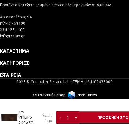
Προϊόντα και εξειδικευμένο service ηλεκτρονικών συσκευών.
Αριστοτέλους 9Α
Κιλκίς - 61100
2341 251 100
info@cslab.gr
ΚΑΤΆΣΤΗΜΑ
ΚΑΤΗΓΟΡΊΕΣ
ΕΤΑΙΡΕΊΑ
2025 © Computer Service Lab - ΓΕΜΗ: 164109635000
Κατασκευή Eshop
MONITOR
24″ LED
66,96
€
IPS
(χωρίς
PHILIPS
ΠΡΟΣΘΉΚΗ ΣΤΟ
ΦΠΑ
240V5Q
54,00
€
)
BL WIDE