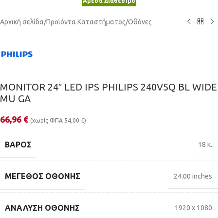
Άμεσα Διαθέσιμο
Αρχική σελίδα
/
Προϊόντα Καταστήματος
/
Οθόνες
MONITOR 24″ LED IPS PHILIPS 240V5Q BL WIDE
MU GA
66,96
€
(χωρίς ΦΠΑ
54,00
€
)
ΒΆΡΟΣ
18 κ.
ΜΈΓΕΘΟΣ ΟΘΌΝΗΣ
24.00 inches
ΑΝΆΛΥΣΗ ΟΘΌΝΗΣ
1920 x 1080