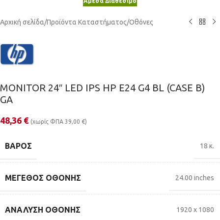
Άμεσα Διαθέσιμο
Αρχική σελίδα
/
Προϊόντα Καταστήματος
/
Οθόνες
MONITOR 24″ LED IPS HP E24 G4 BL (CASE B)
GA
48,36
€
(χωρίς ΦΠΑ
39,00
€
)
ΒΆΡΟΣ
18 κ.
ΜΈΓΕΘΟΣ ΟΘΌΝΗΣ
24.00 inches
ΑΝΆΛΥΣΗ ΟΘΌΝΗΣ
1920 x 1080