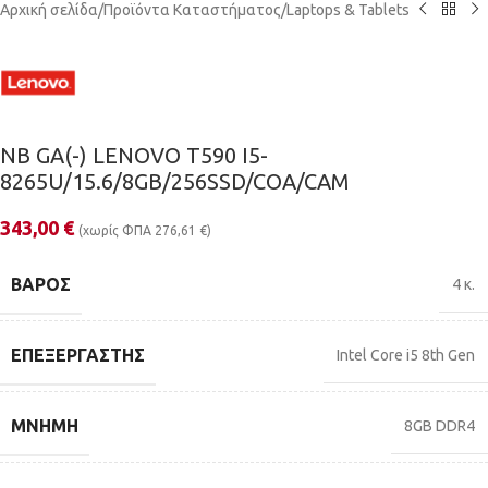
Αρχική σελίδα
/
Προϊόντα Καταστήματος
/
Laptops & Tablets
NB GA(-) LENOVO T590 I5-
8265U/15.6/8GB/256SSD/COA/CAM
343,00
€
(χωρίς ΦΠΑ
276,61
€
)
ΒΆΡΟΣ
4 κ.
ΕΠΕΞΕΡΓΑΣΤΉΣ
Intel Core i5 8th Gen
ΜΝΉΜΗ
8GB DDR4