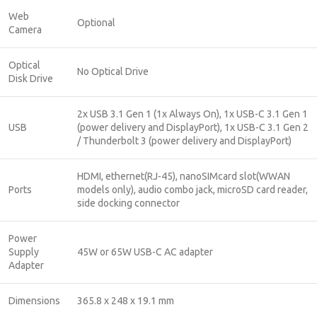
Web
Optional
Camera
Optical
No Optical Drive
Disk Drive
2x USB 3.1 Gen 1 (1x Always On), 1x USB-C 3.1 Gen 1
USB
(power delivery and DisplayPort), 1x USB-C 3.1 Gen 2
/ Thunderbolt 3 (power delivery and DisplayPort)
HDMI, ethernet(RJ-45), nanoSIMcard slot(WWAN
Ports
models only), audio combo jack, microSD card reader,
side docking connector
Power
Supply
45W or 65W USB-C AC adapter
Adapter
Dimensions
365.8 x 248 x 19.1 mm