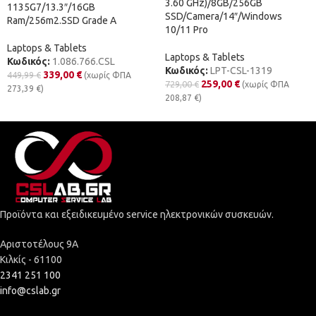
3.60 GHz)/8GB/256GB
1135G7/13.3″/16GB
SSD/Camera/14″/Windows
Ram/256m2.SSD Grade A
10/11 Pro
Laptops & Tablets
Laptops & Tablets
Κωδικός:
1.086.766.CSL
Κωδικός:
LPT-CSL-1319
339,00
€
449,99
€
(χωρίς ΦΠΑ
259,00
€
729,00
€
(χωρίς ΦΠΑ
273,39
€
)
208,87
€
)
Προϊόντα και εξειδικευμένο service ηλεκτρονικών συσκευών.
Αριστοτέλους 9Α
Κιλκίς - 61100
2341 251 100
info@cslab.gr