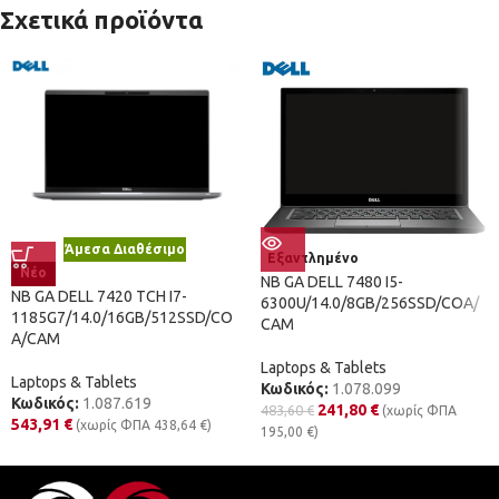
Σχετικά προϊόντα
Άμεσα Διαθέσιμο
Εξαντλημένο
Νέο
NB GA DELL 7480 I5-
NB GA DELL 7420 TCH I7-
6300U/14.0/8GB/256SSD/COA/
1185G7/14.0/16GB/512SSD/CO
CAM
A/CAM
Laptops & Tablets
Laptops & Tablets
Κωδικός:
1.078.099
Κωδικός:
1.087.619
241,80
€
483,60
€
(χωρίς ΦΠΑ
543,91
€
(χωρίς ΦΠΑ
438,64
€
)
195,00
€
)