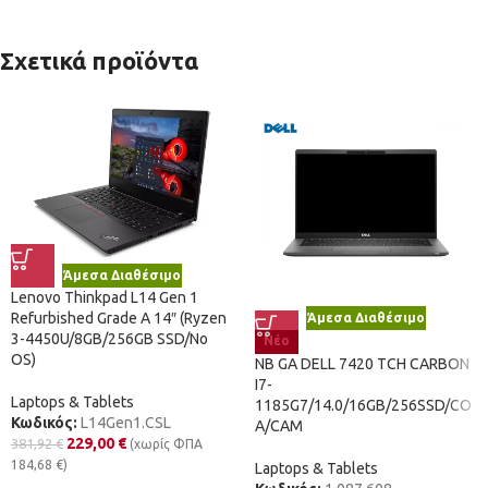
Σχετικά προϊόντα
Άμεσα Διαθέσιμο
Lenovo Thinkpad L14 Gen 1
Refurbished Grade A 14″ (Ryzen
Άμεσα Διαθέσιμο
3-4450U/8GB/256GB SSD/No
Νέο
OS)
NB GA DELL 7420 TCH CARBON
I7-
Laptops & Tablets
1185G7/14.0/16GB/256SSD/CO
Κωδικός:
L14Gen1.CSL
A/CAM
229,00
€
381,92
€
(χωρίς ΦΠΑ
184,68
€
)
Laptops & Tablets