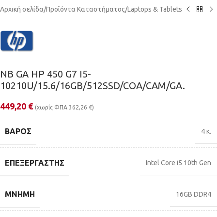
Αρχική σελίδα
/
Προϊόντα Καταστήματος
/
Laptops & Tablets
NB GA HP 450 G7 I5-
10210U/15.6/16GB/512SSD/COA/CAM/GA.
449,20
€
(χωρίς ΦΠΑ
362,26
€
)
ΒΆΡΟΣ
4 κ.
ΕΠΕΞΕΡΓΑΣΤΉΣ
Intel Core i5 10th Gen
ΜΝΉΜΗ
16GB DDR4