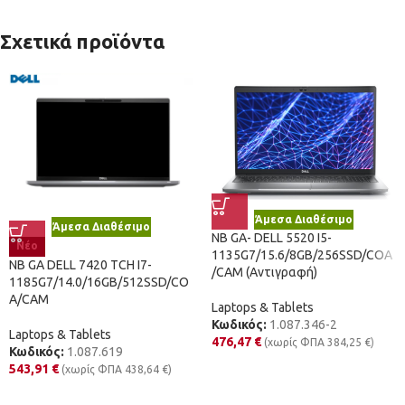
Σχετικά προϊόντα
Άμεσα Διαθέσιμο
Άμεσα Διαθέσιμο
NB GA- DELL 5520 I5-
Νέο
1135G7/15.6/8GB/256SSD/COA
NB GA DELL 7420 TCH I7-
/CAM (Αντιγραφή)
1185G7/14.0/16GB/512SSD/CO
A/CAM
Laptops & Tablets
Κωδικός:
1.087.346-2
Laptops & Tablets
476,47
€
(χωρίς ΦΠΑ
384,25
€
)
Κωδικός:
1.087.619
543,91
€
(χωρίς ΦΠΑ
438,64
€
)