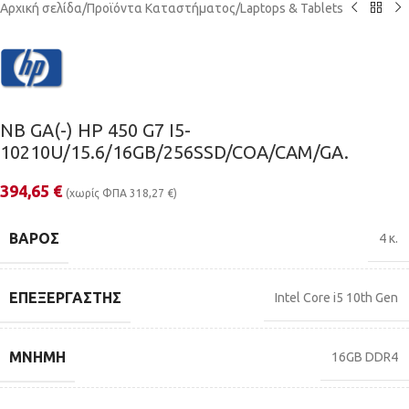
Αρχική σελίδα
/
Προϊόντα Καταστήματος
/
Laptops & Tablets
NB GA(-) HP 450 G7 I5-
10210U/15.6/16GB/256SSD/COA/CAM/GA.
394,65
€
(χωρίς ΦΠΑ
318,27
€
)
ΒΆΡΟΣ
4 κ.
ΕΠΕΞΕΡΓΑΣΤΉΣ
Intel Core i5 10th Gen
ΜΝΉΜΗ
16GB DDR4