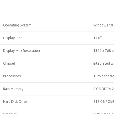
Operating System
Windows 10 
Display Size
14.0”
Display Max Resolution
1366 x 768 o
Chipset
Integrated w
Processors
10th generat
Ram Memory
8 GB DDR4-
Hard Disk Drive
512 GB PCIe