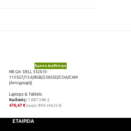
Άμεσα Διαθέσιμο
Άμε
NB GA- DELL 5520 I5-
Νέο
1135G7/15.6/8GB/256SSD/COA/CAM
NB GA- HP ZBOOK 
(Αντιγραφή)
9850H/17.3/16G
Laptops & Tablets
Laptops & Tablet
Κωδικός:
1.087.346-2
Κωδικός:
1.087.
476,47
€
(χωρίς ΦΠΑ
384,25
€
)
849,60
€
(χωρίς 
ΕΤΑΙΡΕΊΑ