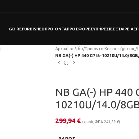
GO REFURBISHED
ΠΡΟΪΌΝΤΑ
ΠΡΟΣΦΟΡΕΣ
ΥΠΗΡΕΣΊΕΣ
ΕΤΑΙΡΕΊΑ
ΕΠ
Αρχική σελίδα
/
Προϊόντα Καταστήματος
/
L
NB GA(-) HP 440 G7 I5-10210U/14.0/8
NB GA(-) HP 440 G
10210U/14.0/8G
299,94
€
(χωρίς ΦΠΑ
241,89
€
)