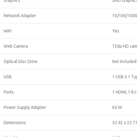
Graphics
UHD Graphic
Network Adapter
10/100/1000
WiFi
Yes
Web Camera
720p HD cam
Optical Disc Drive
Not included
USB
1 USB 3.1 Typ
Ports
1 HDMI, 1 R
Power Supply Adapter
65 W
Dimensions
32.42 x 23.77