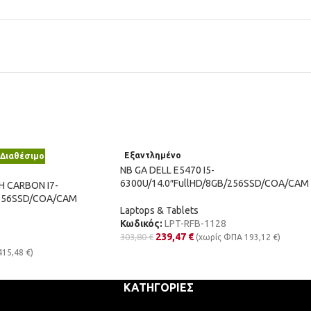
Εξαντλημένο
Διαθέσιμο
NB GA DELL E5470 I5-
6300U/14.0″FullHD/8GB/256SSD/COA/CAM
H CARBON I7-
/256SSD/COA/CAM
Laptops & Tablets
Κωδικός:
LPT-RFB-1128
239,47
€
303,80
€
(χωρίς ΦΠΑ
193,12
€
)
415,48
€
)
ΚΑΤΗΓΟΡΊΕΣ