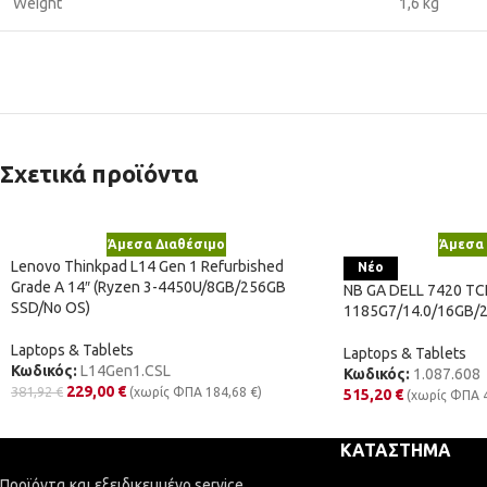
Weight
1,6 kg
Σχετικά προϊόντα
Άμεσα Διαθέσιμο
Άμεσα 
Lenovo Thinkpad L14 Gen 1 Refurbished
Νέο
Grade A 14″ (Ryzen 3-4450U/8GB/256GB
NB GA DELL 7420 TC
SSD/No OS)
1185G7/14.0/16GB
Laptops & Tablets
Laptops & Tablets
Κωδικός:
L14Gen1.CSL
Κωδικός:
1.087.608
229,00
€
381,92
€
(χωρίς ΦΠΑ
184,68
€
)
515,20
€
(χωρίς ΦΠΑ
ΚΑΤΆΣΤΗΜΑ
Προϊόντα και εξειδικευμένο service