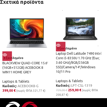
Σχετικά προϊόντα
Εξαντλημένο
Laptop Dell Latitude 7490 Intel
Core i5-8350U 1.70 GHz (Έως
Εξαντλημένο
3.60 GHz)/8GB/256GB
BLACKVIEW QUAD-CORE 15.6′
SSD/Camera/14″/Windows
(16GB+512GB) ACEBOOK 8
10/11 Pro
WIN11 HOME GREY
Laptops & Tablets
Laptops & Tablets
Κωδικός:
LPT-CSL-1319
Κωδικός:
ACEBOOK8-G
259,00
€
729,00
€
399,00
€
(χωρίς ΦΠΑ
(χωρίς ΦΠΑ
321,77
€
)
208,87
€
)