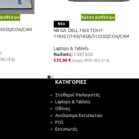
Διαθέσιμο
Άμεσα Διαθέσιμο
Νέο
256SSD/COA/CAM
NB GA- DELL 7420 TCH I7-
1185G7/14.0/16GB/512SSD/COA/CAM
Laptops & Tablets
1
Κωδικός:
1.087.620
288,18
€
)
533,86
€
(χωρίς ΦΠΑ
430,53
€
)
ΚΑΤΗΓΟΡΊΕΣ
Σταθεροί Υπολογιστές
Laptops & Tablets
Οθόνες
Αναλώσιμα Εκτυπωτών
POS
Εκτυπωτές