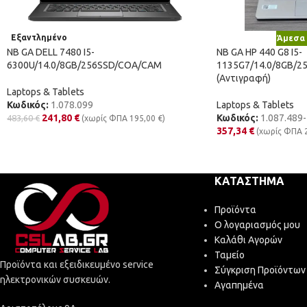
Εξαντλημένο
Άμεσα 
NB GA DELL 7480 I5-
NB GA HP 440 G8 I5-
6300U/14.0/8GB/256SSD/COA/CAM
1135G7/14.0/8GB/
(Αντιγραφή)
Laptops & Tablets
Κωδικός:
1.078.099
Laptops & Tablets
241,80
€
Κωδικός:
1.087.489-
483,60
€
(χωρίς ΦΠΑ
195,00
€
)
357,34
€
(χωρίς ΦΠΑ
ΚΑΤΆΣΤΗΜΑ
Προϊόντα
Ο λογαριασμός μου
Καλάθι Αγορών
Ταμείο
Προϊόντα και εξειδικευμένο service
Σύγκριση Προϊόντων
ηλεκτρονικών συσκευών.
Αγαπημένα