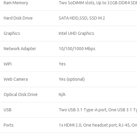
Ram Memory
Two SoDIMM slots, Up to 32GB DDR4 S
Hard Disk Drive
SATA HDD,SSD, SSD M.2
Graphics
Intel UHD Graphics
Network Adapter
10/100/1000 Mbps
WiFi
Yes
Web Camera
Yes (optional)
Optical Disk Drive
N/A
USB
Two USB 3.1 Type-A port, One USB 3.1 Ty
Ports
1x HDMI 2.0, One headset port, RJ-45, On