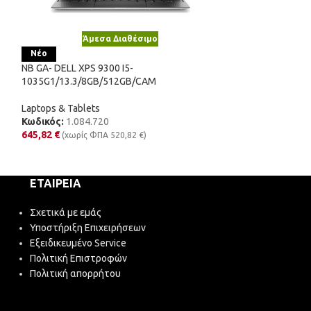
Άμεσα Διαθέσιμο
Άμε
Νέο
Νέο
NB GA- DELL XPS 9300 I5-
NB GA(-) HP ZBOO
1035G1/13.3/8GB/512GB/CAM
10850H/17.3/16
0
Laptops & Tablets
Κωδικός:
1.084.720
Laptops & Tablet
645,82
€
Κωδικός:
1.087.
(χωρίς ΦΠΑ
520,82
€
)
960,09
€
(χωρίς 
ΕΤΑΙΡΕΊΑ
Σχετικά με εμάς
Υποστήριξη Επιχειρήσεων
Εξειδικευμένο Service
Πολιτική Επιστροφών
Πολιτική απορρήτου