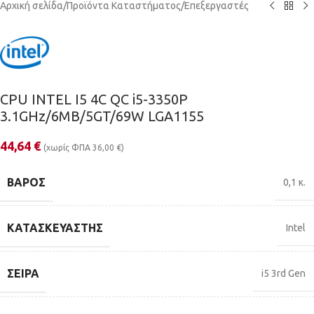
Αρχική σελίδα
/
Προϊόντα Καταστήματος
/
Επεξεργαστές
CPU INTEL I5 4C QC i5-3350P
3.1GHz/6MB/5GT/69W LGA1155
44,64
€
(χωρίς ΦΠΑ
36,00
€
)
ΒΆΡΟΣ
0,1 κ.
ΚΑΤΑΣΚΕΥΑΣΤΉΣ
Intel
ΣΕΙΡΆ
i5 3rd Gen