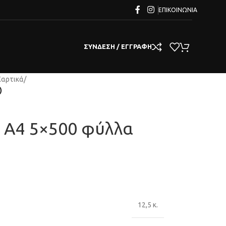
ΕΠΙΚΟΙΝΩΝΊΑ
ΣΎΝΔΕΣΗ / ΕΓΓΡΑΦΉ
Χαρτικά
/
)
² A4 5×500 φύλλα
12,5 κ.