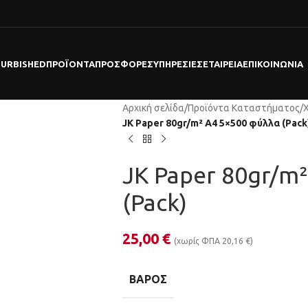
FURBISHED
ΠΡΟΪΌΝΤΑ
ΠΡΟΣΦΟΡΕΣ
ΥΠΗΡΕΣΊΕΣ
ΕΤΑΙΡΕΊΑ
ΕΠΙΚΟΙΝΩΝΊΑ
Αρχική σελίδα
/
Προϊόντα Καταστήματος
/
JK Paper 80gr/m² A4 5×500 φύλλα (Pack
JK Paper 80gr/m
(Pack)
25,00
€
(χωρίς ΦΠΑ
20,16
€
)
ΒΆΡΟΣ