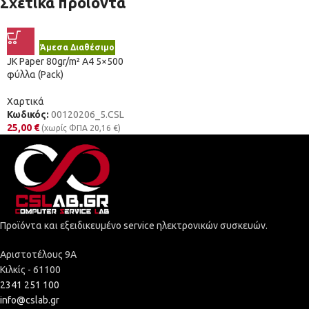
Σχετικά προϊόντα
Άμεσα Διαθέσιμο
JK Paper 80gr/m² A4 5×500
φύλλα (Pack)
Χαρτικά
Κωδικός:
00120206_5.CSL
25,00
€
(χωρίς ΦΠΑ
20,16
€
)
Προϊόντα και εξειδικευμένο service ηλεκτρονικών συσκευών.
Αριστοτέλους 9Α
Κιλκίς - 61100
2341 251 100
info@cslab.gr