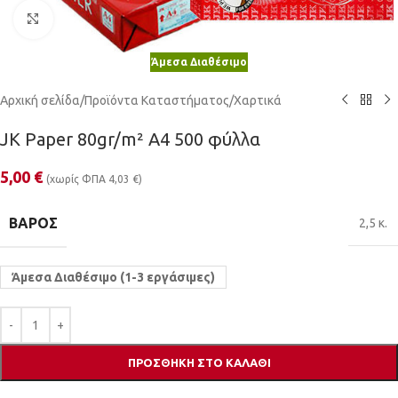
Κλικ για μεγέθυνση
Άμεσα Διαθέσιμο
Αρχική σελίδα
/
Προϊόντα Καταστήματος
/
Χαρτικά
JK Paper 80gr/m² A4 500 φύλλα
5,00
€
(χωρίς ΦΠΑ
4,03
€
)
ΒΆΡΟΣ
2,5 κ.
Άμεσα Διαθέσιμο (1-3 εργάσιμες)
ΠΡΟΣΘΉΚΗ ΣΤΟ ΚΑΛΆΘΙ