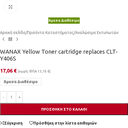
Κλικ για μεγέθυνση
Άμεσα Διαθέσιμο
Αρχική σελίδα
/
Προϊόντα Καταστήματος
/
Αναλώσιμα Εκτυπωτών
WANAX Yellow Toner cartridge replaces CLT-
Y406S
17,06
€
(χωρίς ΦΠΑ
13,76
€
)
Άμεσα Διαθέσιμο
ΠΡΟΣΘΉΚΗ ΣΤΟ ΚΑΛΆΘΙ
Σύγκριση
Πρόσθήκη στην λίστα επιθυμιών