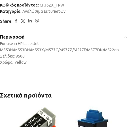
Κωδικός προϊόντος:
CF362X_TRW
Κατηγορία:
Αναλώσιμα Εκτυπωτών
Share:
Περιγραφή
For use in HP LaserJet
M553N/M553DN/M553X/M577C/M577Z/M577F/M577DN/M522dn
Σελίδες: 9500
Χρώμα: Yellow
Σχετικά προϊόντα