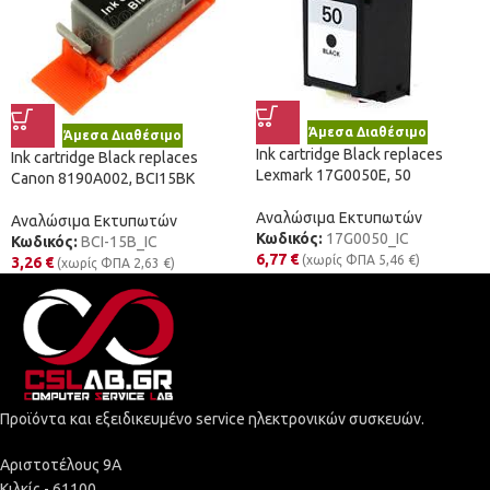
Άμεσα Διαθέσιμο
Άμεσα Διαθέσιμο
Ink cartridge Black replaces
Ink cartridge Black replaces
Lexmark 17G0050E, 50
Canon 8190A002, BCI15BK
Αναλώσιμα Εκτυπωτών
Αναλώσιμα Εκτυπωτών
Κωδικός:
17G0050_IC
Κωδικός:
BCI-15B_IC
6,77
€
(χωρίς ΦΠΑ
5,46
€
)
3,26
€
(χωρίς ΦΠΑ
2,63
€
)
Προϊόντα και εξειδικευμένο service ηλεκτρονικών συσκευών.
Αριστοτέλους 9Α
Κιλκίς - 61100