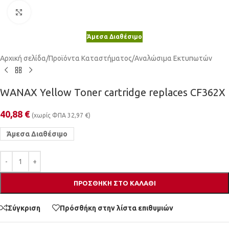
Κλικ για μεγέθυνση
Άμεσα Διαθέσιμο
Αρχική σελίδα
/
Προϊόντα Καταστήματος
/
Αναλώσιμα Εκτυπωτών
WANAX Yellow Toner cartridge replaces CF362X
40,88
€
(χωρίς ΦΠΑ
32,97
€
)
Άμεσα Διαθέσιμο
ΠΡΟΣΘΉΚΗ ΣΤΟ ΚΑΛΆΘΙ
Σύγκριση
Πρόσθήκη στην λίστα επιθυμιών