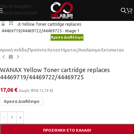
Skip to navigation
Skip to main content
Κλικ για μεγέθυνση
Άμεσα Διαθέσιμο
Αρχική σελίδα
/
Προϊόντα Καταστήματος
/
Αναλώσιμα Εκτυπωτών
WANAX Yellow Toner cartridge replaces
44469719/44469722/44469725
17,06
€
(χωρίς ΦΠΑ
13,76
€
)
Άμεσα Διαθέσιμο
ΠΡΟΣΘΉΚΗ ΣΤΟ ΚΑΛΆΘΙ