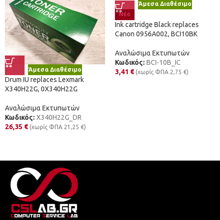
Άμεσα Διαθέσιμο
Νέο
Ink cartridge Black replaces
Canon 0956A002, BCI10BK
Αναλώσιμα Εκτυπωτών
Κωδικός:
BCI-10B_IC
Άμεσα Διαθέσιμο
3,41
€
(χωρίς ΦΠΑ
2,75
€
)
Drum IU replaces Lexmark
X340H22G, 0X340H22G
Αναλώσιμα Εκτυπωτών
Κωδικός:
X340H22G_DR
26,35
€
(χωρίς ΦΠΑ
21,25
€
)